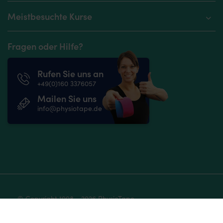
Meistbesuchte Kurse
Fragen oder Hilfe?
Rufen Sie uns an
+49(0)160 3376057
Mailen Sie uns
info@physiotape.de
© Copyright 1998 - 2026 PhysioTape
Datenschutzerklärungen
AGB
Impressum und Disclaimer