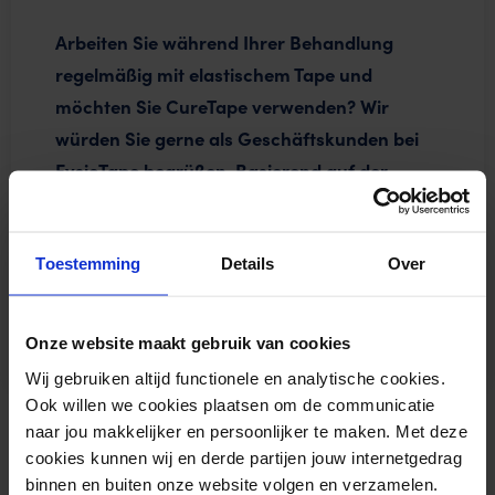
Arbeiten Sie während Ihrer Behandlung
regelmäßig mit elastischem Tape und
möchten Sie CureTape verwenden? Wir
würden Sie gerne als Geschäftskunden bei
FysioTape begrüßen. Basierend auf der
Anzahl der Rollen, die Sie für die Praxis
benötigen, können wir Ihnen ein passendes
Angebot unterbreiten.
Toestemming
Details
Over
ANGEBOT EINHOLEN GÜNSTIGE
Seit 1998 ist FysioTape mit der Marke CureTape® ein
Onze website maakt gebruik van cookies
BESCHAFFUNG »
vertrauenswürdiger Partner für den professionellen
Wij gebruiken altijd functionele en analytische cookies.
Praktiker. Neugierig, was wir Ihnen bieten können?
Ook willen we cookies plaatsen om de communicatie
Klicken Sie auf den Link für ein individuelles Angebot.
naar jou makkelijker en persoonlijker te maken. Met deze
Wir werden uns dann mit Ihnen in Verbindung setzen.
cookies kunnen wij en derde partijen jouw internetgedrag
binnen en buiten onze website volgen en verzamelen.