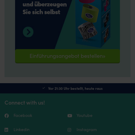
Einführungsangebot bestellen»
Vor 21:30 Uhr bestellt, heute raus
Connect with us!
Facebook
Youtube
Linkedin
Instagram