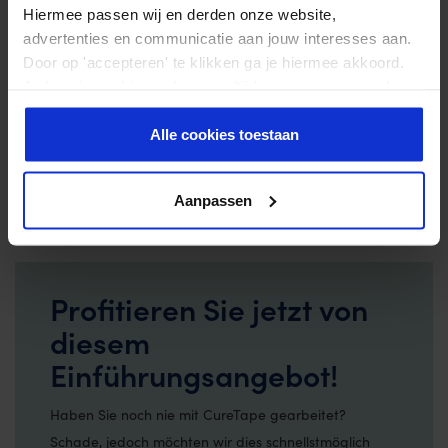
Hiermee passen wij en derden onze website,
advertenties en communicatie aan jouw interesses aan.
Door op 'accepteren' te klikken ga je hiermee akkoord.
Je kunt je cookievoorkeuren altijd weer aanpassen. Lees
er meer over in ons
privacy beleid
.
Alle cookies toestaan
Aanpassen
Profitieren Sie jetzt von
diesem
Einführungsangebot!
Haben Sie noch nie mit CureTape gearbeitet?
Schade, jedoch möchten wir dies schnellstmöglich