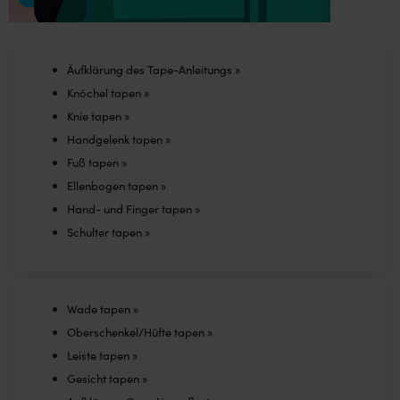
product
page
Äufklärung des Tape-Anleitungs »
Knöchel tapen »
Knie tapen »
Handgelenk tapen »
Fuß tapen »
Ellenbogen tapen »
Hand- und Finger tapen »
Schulter tapen »
Wade tapen »
Oberschenkel/Hüfte tapen »
Leiste tapen »
Gesicht tapen »