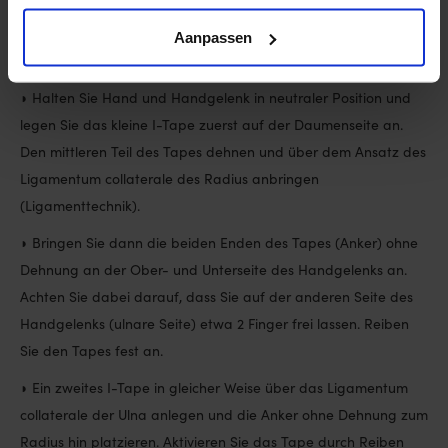
◗ Reißen Sie das Trennpapier des ersten kleinen I-Tapes
(schwarze Farbe) in der Mitte durch und spannen Sie das
Aanpassen
Tape.
◗ Halten Sie Hand und Handgelenk in neutraler Position und
legen Sie das kleine I-Tape zuerst auf der Daumenseite an.
Den mittleren Teil des Tapes dehnen und über dem Ansatz des
Ligamentum collaterale des Radius anbringen
(Ligamenttechnik).
◗ Bringen Sie dann die beiden Enden des Tapes (Anker) ohne
Dehnung an der Ober- und Unterseite des Handgelenks an.
Achten Sie dabei darauf, dass Sie auf der anderen Seite des
Handgelenks (ulnare Seite) etwa 2 Finger frei lassen. Reiben
Sie den Tapes fest an.
◗ Ein zweites I-Tape in gleicher Weise über das Ligamentum
collaterale der Ulna anlegen und die Anker ohne Dehnung zum
Radius hin platzieren. Aktivieren Sie das Tape durch Reiben