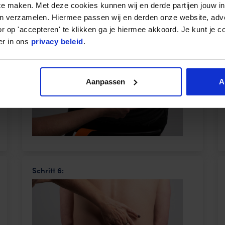
fbringen
 te maken. Met deze cookies kunnen wij en derde partijen jouw i
en verzamelen. Hiermee passen wij en derden onze website, adv
Schritt 3:
r op 'accepteren' te klikken ga je hiermee akkoord. Je kunt je c
er in ons
privacy beleid
.
Aanpassen
A
Schritt 6: