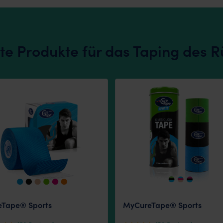
te Produkte für das Taping des 
eTape® Sports
MyCureTape® Sports