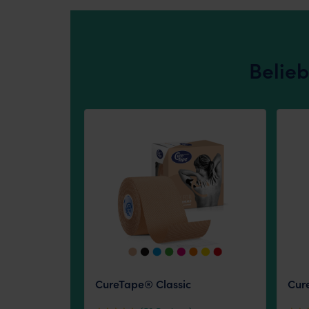
Belieb
CureTape® Classic
Cur