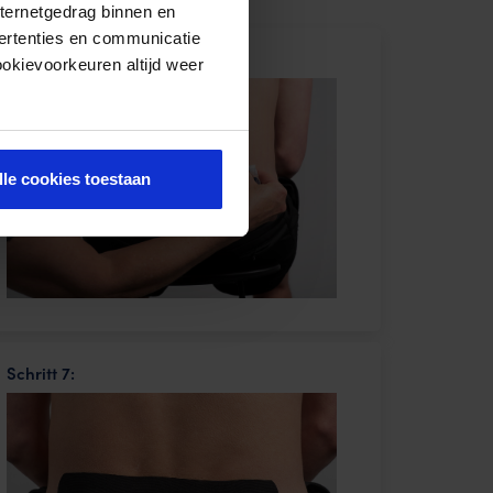
nternetgedrag binnen en
ertenties en communicatie
Schritt 4:
ookievoorkeuren altijd weer
lle cookies toestaan
Schritt 7: