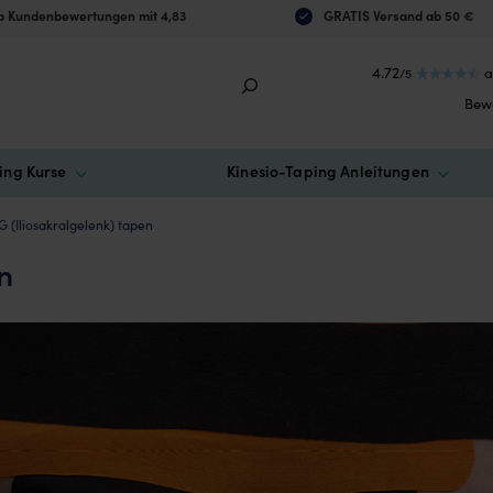
 Kundenbewertungen mit 4,83
GRATIS Versand ab 50 €
4.72
a
/5
Bew
ing Kurse
Kinesio-Taping Anleitungen
G (Iliosakralgelenk) tapen
n