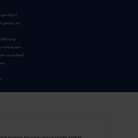
zen klar?
n genau an.
 Dehnung.
u verbessern.
pen sprechen?
en.
t.
it diesen Anweisungen leicht selbst