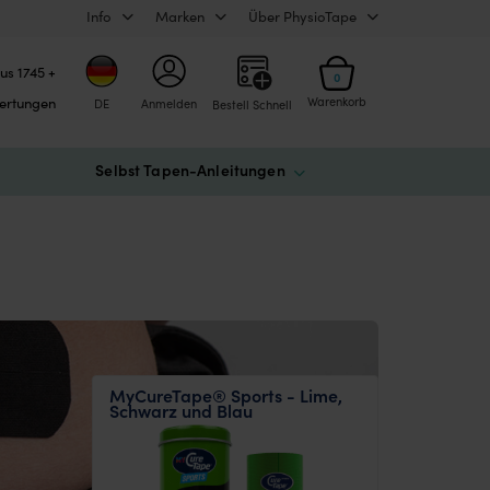
Info
Marken
Über PhysioTape
us 1745 +
0
ertungen
Warenkorb
DE
Anmelden
Bestell Schnell
Selbst Tapen-Anleitungen
MyCureTape® Sports - Lime,
Schwarz und Blau