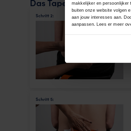
Das Tape auf das ISG au
makkelijker en persoonlijker
buiten onze website volgen 
Schritt 2:
aan jouw interesses aan. Doo
aanpassen. Lees er meer ov
Schritt 5: