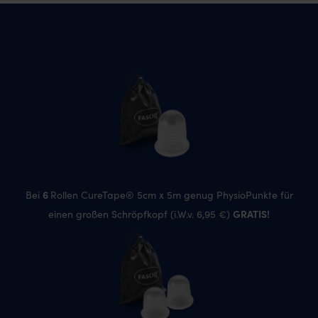
Einige Vorteile PhysioPunkte
sparen bei PhysioTape
6
Bei
Rollen CureTape® 5cm x 5m genug PhysioPunkte für
GRATIS!
einen großen Schröpfkopf (i.W.v. 6,95 €)