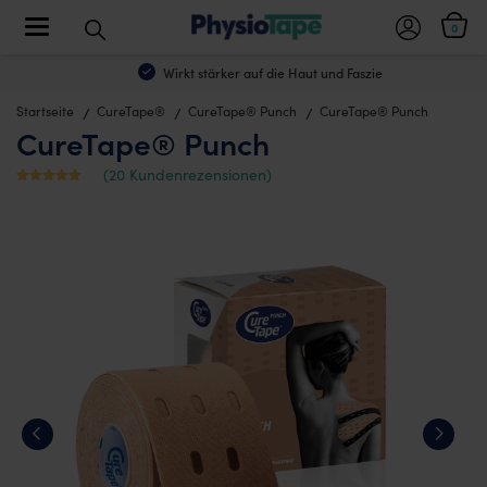
Toggle navigation
0
Wirkt stärker auf die Haut und Faszie
Startseite
CureTape®
CureTape® Punch
CureTape® Punch
CureTape® Punch
(
20
Kundenrezensionen)
Mit
20
4.7
von 5
bewertet,
basierend
auf
Kundenbew
ertungen