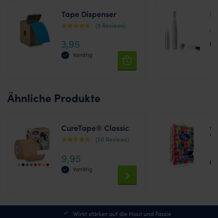
Tape Dispenser
Ha
(8 Reviews)
16
Bewertet mit
3,95
4.25
von 5
Vorrätig
Ähnliche Produkte
CureTape® Classic
Cu
Cl
(50 Reviews)
3
Bewertet mit
9,95
4.38
von 5
Vorrätig
This
product
has
multiple
Wirkt stärker auf die Haut und Faszie
variants.