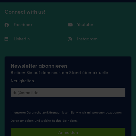
The
Connect with us!
options
may
be
Facebook
Youtube
chosen
on
the
Linkedin
Instagram
product
page
Newsletter abonnieren
Bleiben Sie auf dem neustem Stand über aktuelle
Neuigkeiten.
In unseren
Datenschutzerklärungen
lesen Sie, wie wir mit personenbezogenen
Daten umgehen und welche Rechte Sie haben.
Anmelden