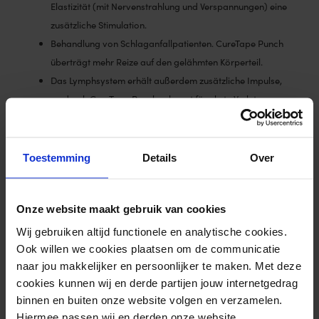
Elastizität (mit Nervenstrahlung und Verspannungen) eine
zusätzliche Stimulation.
Behandlung von Schlaganfallpatienten. CureTape Punch
überträgt mehr Reize auf den gelähmten Körperteil.
Das Lymphsystem erhält außerdem zusätzliche Impulse,
wodurch CureTape Punch sehr gut für akute Verletzungen,
Schwellungen und Hämatome geeignet ist.
Lockerung von Fibrose und Narben.
Schmerzlinderung (wie Rückenschmerzen).
Toestemming
Details
Over
Onze website maakt gebruik van cookies
Zusätzliche Informationen
Wij gebruiken altijd functionele en analytische cookies.
Ook willen we cookies plaatsen om de communicatie
Gewicht
0,134 kg
naar jou makkelijker en persoonlijker te maken. Met deze
cookies kunnen wij en derde partijen jouw internetgedrag
Größe
500 × 5 cm
binnen en buiten onze website volgen en verzamelen.
Inhalt
1 Rolle
Hiermee passen wij en derden onze website,