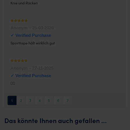
Knie und Rücken
Waardering
Anonym
–
25-03-2026
1
uit 5
Sporttape hält wirklich gut
Waardering
Anonym
–
27-11-2025
1
uit 5
👍🏼
1
2
3
4
5
6
7
Das könnte Ihnen auch gefallen …