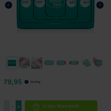
79,95
Vorrätig
VetkinTape®
-
+
In den Warenkorb
Cutter