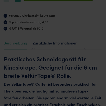
–
Schneideapparat
Vor 21:30 Uhr bestellt, heute raus
(für
Top Kundenbewertung 4,83
6
GRATIS Versand ab 50 €
cm
Rolle)
Beschreibung
Zusätzliche Informationen
Menge
Praktisches Schneidegerät für
Kinesiotape. Geeignet für die 6 cm
breite VetkinTape® Rolle.
Der VetkinTape® Cutter ist besonders praktisch für
Therapeuten, die häufig mit schmaleren Tape-
Streifen arbeiten. Sie sparen enorm viel wertvolle Zeit
und erzielen ein präzises Ergebnis beim Zuschneiden.