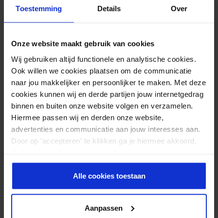
Toestemming
Details
Over
Onze website maakt gebruik van cookies
Wij gebruiken altijd functionele en analytische cookies.
Ook willen we cookies plaatsen om de communicatie
Schmale Tape-Streifen werden häufig bei Lymphanwendungen,
naar jou makkelijker en persoonlijker te maken. Met deze
Schwellungen oder zur Behandlung von Narben verwendet. Es
cookies kunnen wij en derde partijen jouw internetgedrag
erspart Ihnen viel Schneidearbeit und die Streifen sind gleich
binnen en buiten onze website volgen en verzamelen.
breit, sodass das Ergebnis nach dem Anbringen auch optisch
Hiermee passen wij en derden onze website,
advertenties en communicatie aan jouw interesses aan.
ansprechend ist.
Door op 'accepteren' te klikken ga je hiermee akkoord.
Warum mit dem VetkinTape® Cutter arbeiten?
Je kunt je cookievoorkeuren altijd weer aanpassen. Lees
Schnell und effizient – enorme Zeitersparnis
er meer over in ons
privacy beleid
.
Perfekt geschnittene Tape-Streifen
Alle cookies toestaan
Weniger Abfall und Tape-Verlust
Aanpassen