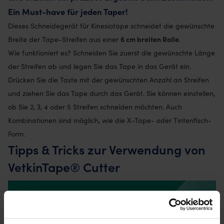
Ein Must-have für jeden Taper!
Dieses Schneidegerät für Kinesiotape schneidet die gewünschte
6 cm breiten Rolle
Breite der Tape-Streifen aus einer
.
Wie funktioniert es? Schneiden Sie zuerst die gewünschte Länge
der Streifen ab und legen Sie das Tape in das Gerät ein.
Drücken Sie die Taste mit der gewünschten Anzahl an Streifen
und ziehen Sie das Tape durch das Gerät. Sie können einstellen,
ob Sie 2, 3, 4 oder 5 Streifen schneiden möchten. Auch
Kombinationen sind möglich, wie die X-Tape- oder Tintenfisch-
Form.
Tipps & Tricks zur Verwendung von
VetkinTape® Cutter