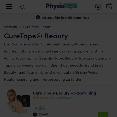
Toggle navigation
0
Vor 21:30 Uhr bestellt, heute raus
Startseite
CureTape® Beauty
CureTape® Beauty
Die Produkte aus der CureTape® Beauty-Kategorie sind
hautfreundliche, elastische Kinesiologie-Tapes, die für Anti-
Aging, Face-Taping, Gesichts-Tape, Beauty-Taping und Lymph-
Taping verwendet werden. Dies ist der neueste Trend in der
Beauty- und Kosmetikbranche, um auf natürliche Weise
Hauterneuerung und -verbesserung zu fördern.
CureTape® Beauty – Facetaping
(29 Reviews)
Bewertet mit
14,95
4.620689655
1724
Vorrätig
von 5