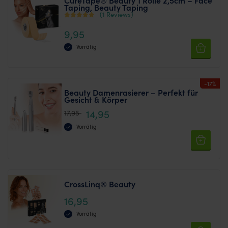
CureTape® Beauty 1 Rolle 2,5cm – Face
Taping, Beauty Taping
(1 Reviews)
Bewertet mit
9,95
5
von 5
Vorrätig
-17%
Beauty Damenrasierer – Perfekt für
Gesicht & Körper
14,95
17,95
Vorrätig
CrossLinq® Beauty
16,95
Vorrätig