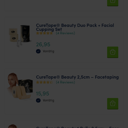
CureTape® Beauty Duo Pack + Facial
Cupping Set
(4 Reviews)
Bewertet
26,95
mit
4
Vorrätig
von 5
CureTape® Beauty 2,5cm – Facetaping
(4 Reviews)
Bewertet
15,95
mit
3.75
Vorrätig
von 5