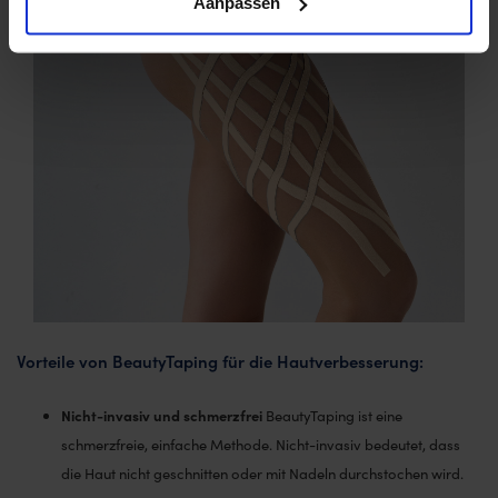
Aanpassen
Vorteile von BeautyTaping für die Hautverbesserung:
Nicht-invasiv und schmerzfrei
BeautyTaping ist eine
schmerzfreie, einfache Methode. Nicht-invasiv bedeutet, dass
die Haut nicht geschnitten oder mit Nadeln durchstochen wird.