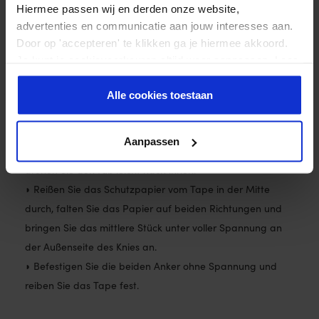
Hiermee passen wij en derden onze website,
advertenties en communicatie aan jouw interesses aan.
Door op 'accepteren' te klikken ga je hiermee akkoord.
Je kunt je cookievoorkeuren altijd weer aanpassen. Lees
er meer over in ons
privacy beleid
.
Alle cookies toestaan
Tape anlegen: äußeres Knieband
Aanpassen
◗ Bringen Sie das Knie in eine gestreckte Position und
drehen Sie den Fuß leicht nach innen.
◗ Reißen Sie das Schutzpapier vom Tape in der Mitte
durch, falten Sie das Papier auf beiden Richtungen und
bringen Sie das mittlere Stück unter voller Spannung an
der Außenseite des Knies an.
◗ Befestigen Sie die beiden Anker ohne Spannung und
reiben Sie das Tape fest.