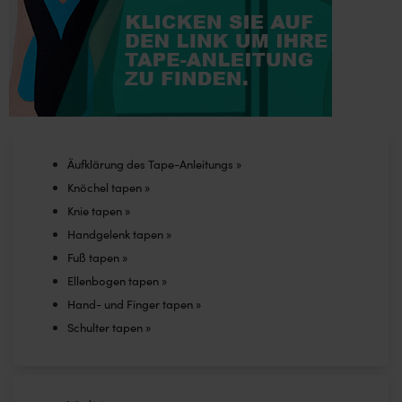
be
chosen
on
the
product
page
Äufklärung des Tape-Anleitungs »
Knöchel tapen »
Knie tapen »
Handgelenk tapen »
Fuß tapen »
Ellenbogen tapen »
Hand- und Finger tapen »
Schulter tapen »