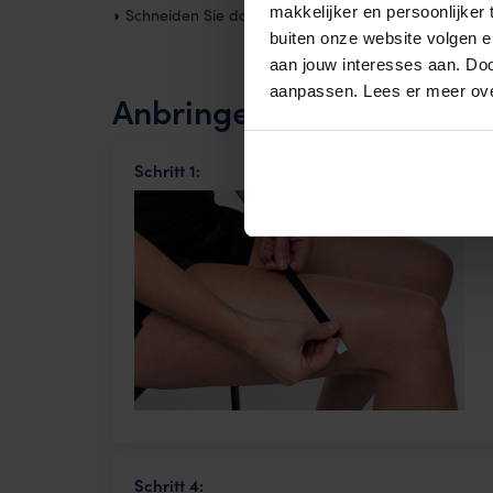
makkelijker en persoonlijker
◗ Schneiden Sie das 5 cm breite Tape dreimal in der L
buiten onze website volgen 
aan jouw interesses aan. Doo
aanpassen. Lees er meer ov
Anbringen des Tapes auf
Schritt 1:
Schritt 4: