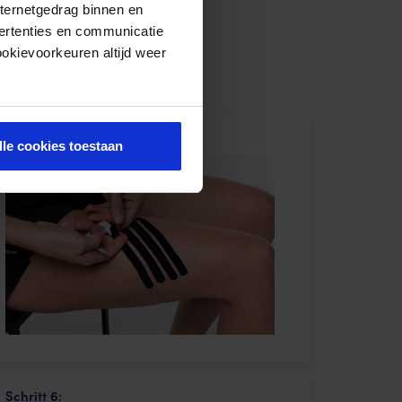
nternetgedrag binnen en
ertenties en communicatie
ookievoorkeuren altijd weer
Schritt 3:
lle cookies toestaan
Schritt 6: