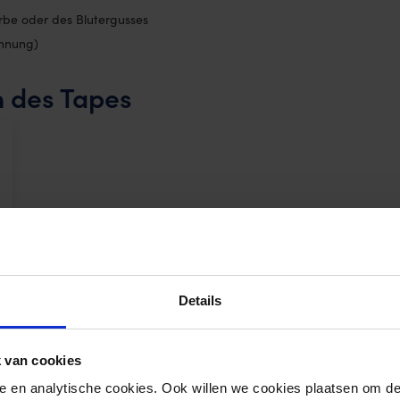
be oder des Blutergusses
ehnung)
 des Tapes
Details
 van cookies
Narbe oder der Größe des Blutergusses aus.
nele en analytische cookies. Ook willen we cookies plaatsen om 