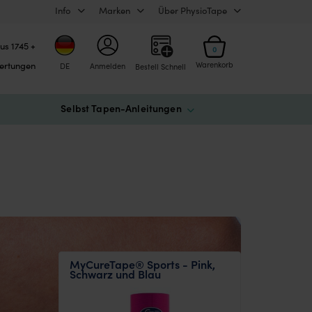
Info
Marken
Über PhysioTape
us 1745 +
0
ertungen
Warenkorb
DE
Anmelden
Bestell Schnell
Selbst Tapen-Anleitungen
MyCureTape® Sports - Pink,
Schwarz und Blau