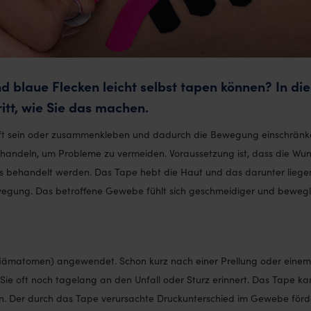
d blaue Flecken leicht selbst tapen können? In di
ritt, wie Sie das machen.
aft sein oder zusammenkleben und dadurch die Bewegung einschränk
ehandeln, um Probleme zu vermeiden. Voraussetzung ist, dass die Wu
alls behandelt werden. Das Tape hebt die Haut und das darunter lieg
wegung. Das betroffene Gewebe fühlt sich geschmeidiger und bewegl
n (Hämatomen) angewendet. Schon kurz nach einer Prellung oder einem
ie oft noch tagelang an den Unfall oder Sturz erinnert. Das Tape ka
n. Der durch das Tape verursachte Druckunterschied im Gewebe förde