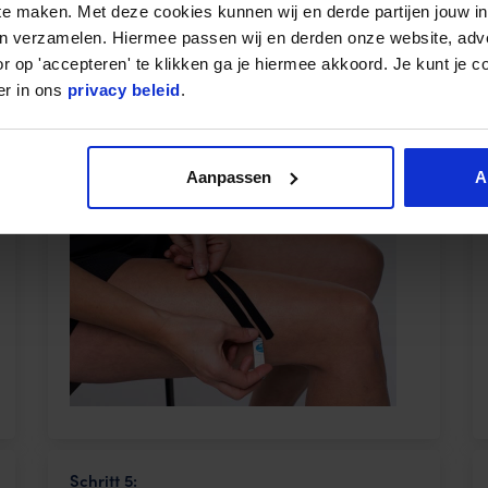
 te maken. Met deze cookies kunnen wij en derde partijen jouw i
änge durch, so dass Sie vier gleiche, schmale Streifen erhalten.
en verzamelen. Hiermee passen wij en derden onze website, adv
r op 'accepteren' te klikken ga je hiermee akkoord. Je kunt je c
er in ons
privacy beleid
.
 Narben oder Blaue Flecken
Schritt 2:
Aanpassen
A
Schritt 5: