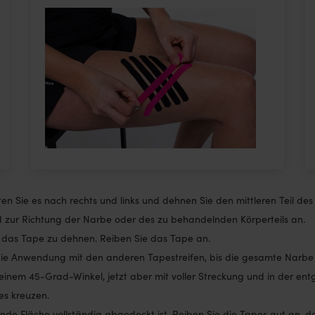
lten Sie es nach rechts und links und dehnen Sie den mittleren Teil de
 zur Richtung der Narbe oder des zu behandelnden Körperteils an.
e das Tape zu dehnen. Reiben Sie das Tape an.
die Anwendung mit den anderen Tapestreifen, bis die gesamte Narbe o
 einem 45-Grad-Winkel, jetzt aber mit voller Streckung und in der e
es kreuzen.
nde Fläche vollständig abgedeckt ist. Reiben Sie die Tapes gut an, d