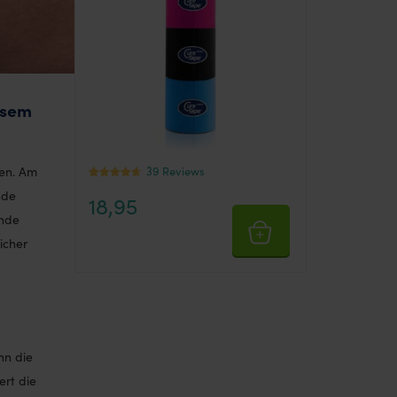
esem
39 Reviews
en. Am
Mit
39
nde
18,95
4.3333333
333333
ende
von 5
icher
bewertet,
basierend
auf
Kundenbew
ertungen
nn die
rt die