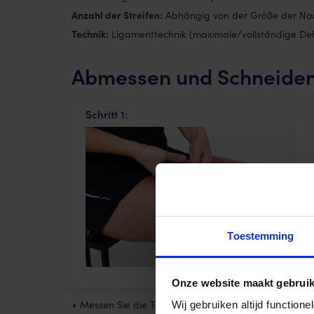
Anzahl der Streifen:
Abhängig von der Größe der Nar
Technik:
Ligamenttechnik (maximale/vollständige D
Abmessen und Schneiden
Schritt 1:
Toestemming
Onze website maakt gebruik
◗ Messen Sie die Tapes entsprechend der Länge der 
Wij gebruiken altijd functio