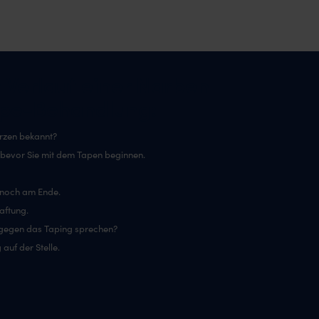
n Verlauf einer Narben
ape-Behandlung:
rzen bekannt?
, bevor Sie mit dem Tapen beginnen.
 noch am Ende.
aftung.
e gegen das Taping sprechen?
auf der Stelle.