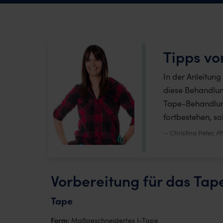
Tipps vo
In der Anleitun
diese Behandlun
Tape-Behandlung
fortbestehen, so
Christina Peter,
Ph
Vorbereitung für das Ta
Tape
Form:
Maßgeschneidertes I-Tape