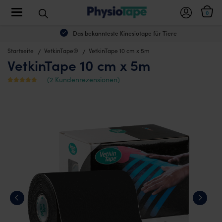
Toggle navigation
0
Das bekannteste Kinesiotape für Tiere
Startseite
VetkinTape®
VetkinTape 10 cm x 5m
VetkinTape 10 cm x 5m
(
2
Kundenrezensionen)
Mit
2
5
von
5 bewertet,
basierend
auf
Kundenbewe
rtungen