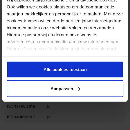
empfehlen wir Ihnen als professionellen Fachmann (Tier-
Ook willen we cookies plaatsen om de communicatie
(Physio) Therapeut, Tierarzt / Osteopath, Pferde- (Sport-)
naar jou makkelijker en persoonlijker te maken. Met deze
Masseur), den zweitägigen Kurs zu absolvieren. Termine finden
cookies kunnen wij en derde partijen jouw internetgedrag
binnen en buiten onze website volgen en verzamelen.
Sie auf der Seite
Kurse
.
Hiermee passen wij en derden onze website,
advertenties en communicatie aan jouw interesses aan.
Door op 'accepteren' te klikken ga je hiermee akkoord.
Zusätzliche Informationen
Je kunt je cookievoorkeuren altijd weer aanpassen. Lees
er meer over in ons
privacy beleid
.
Gewicht
0,199 kg
Alle cookies toestaan
Größe
500 × 10 cm
Inhalt
1 Rolle
Aanpassen
ISO 9001:2015
Ja
ISO 13485:2016
Ja
ISO 14001:2015
Ja