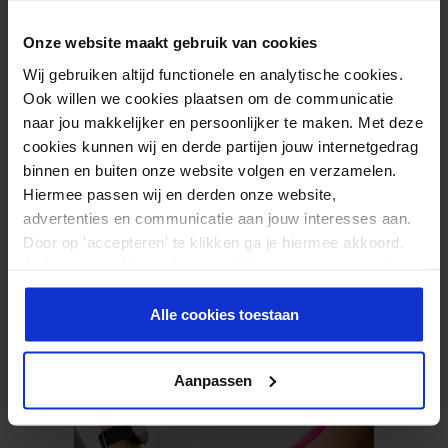
Dehnung auf den Tibialis posterior aufgelegt. Anschließend
Onze website maakt gebruik van cookies
werden je nach Größe des Bereichs ein oder zwei Y-Tapes mit
einer Faszientechnik (Jigglet-Technik) angebracht. Diese Technik
Wij gebruiken altijd functionele en analytische cookies.
Ook willen we cookies plaatsen om de communicatie
wird eingesetzt, um die Bewegungsrichtung zu beeinflussen.
naar jou makkelijker en persoonlijker te maken. Met deze
Achten Sie darauf, dass der Anfang des Y-Tapes genau an der
cookies kunnen wij en derde partijen jouw internetgedrag
Schmerzstelle angebracht wird und bringen Sie dann die beiden
binnen en buiten onze website volgen en verzamelen.
Streifen unter Rüttlung mit ca. 40% Dehnung an.
Hiermee passen wij en derden onze website,
advertenties en communicatie aan jouw interesses aan.
Door op 'accepteren' te klikken ga je hiermee akkoord.
Je kunt je cookievoorkeuren altijd weer aanpassen. Lees
er meer over in ons
privacy beleid
.
Alle cookies toestaan
Aanpassen