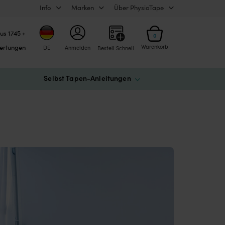
Info
Marken
Über PhysioTape
us 1745 +
0
ertungen
Warenkorb
DE
Anmelden
Bestell Schnell
Selbst Tapen-Anleitungen