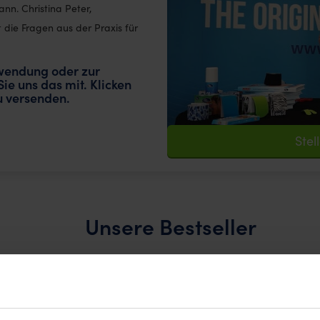
nn. Christina Peter,
die Fragen aus der Praxis für
wendung oder zur
ie uns das mit. Klicken
zu versenden.
Stel
Unsere Bestseller