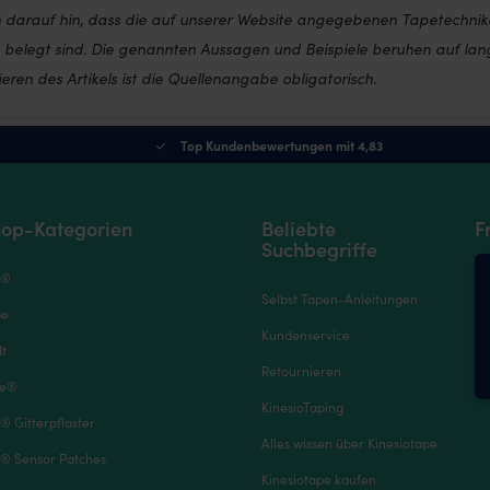
en darauf hin, dass die auf unserer Website angegebenen Tapetechni
h belegt sind. Die genannten Aussagen und Beispiele beruhen auf la
ren des Artikels ist die Quellenangabe obligatorisch.
Top Kundenbewertungen mit 4,83
op-Kategorien
Beliebte
F
Suchbegriffe
e®
Selbst Tapen-Anleitungen
pe
Kundenservice
It
Retournieren
pe®
KinesioTaping
® Gitterpflaster
Alles wissen über Kinesiotape
® Sensor Patches
Kinesiotape kaufen