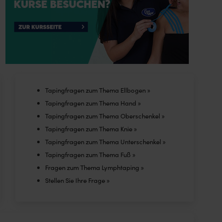
The
options
may
be
chosen
on
the
Tapingfragen zum Thema Ellbogen »
product
Tapingfragen zum Thema Hand »
page
Tapingfragen zum Thema Oberschenkel »
Tapingfragen zum Thema Knie »
Tapingfragen zum Thema Unterschenkel »
Tapingfragen zum Thema Fuß »
Fragen zum Thema Lymphtaping »
Stellen Sie Ihre Frage »