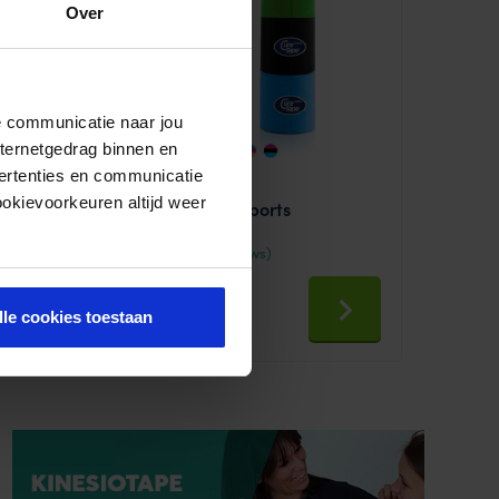
Over
de communicatie naar jou
nternetgedrag binnen en
ertenties en communicatie
ookievoorkeuren altijd weer
MyCureTape® Sports
(39 Reviews)
Bewertet
18,95
mit
4.3333333
lle cookies toestaan
Vorrätig
333333
von 5
This
product
has
multiple
variants.