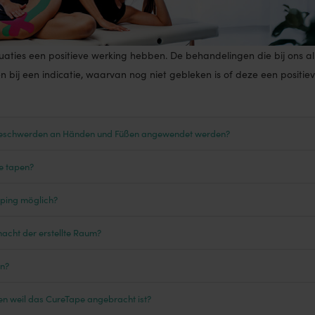
aties een positieve werking hebben. De behandelingen die bij ons al 
bij een indicatie, waarvan nog niet gebleken is of deze een positieve
Beschwerden an Händen und Füßen angewendet werden?
e tapen?
aping möglich?
macht der erstellte Raum?
en?
ren weil das CureTape angebracht ist?