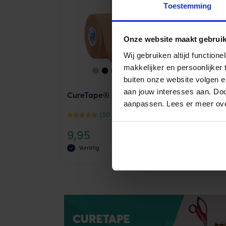
Toestemming
Onze website maakt gebruik
Wij gebruiken altijd functio
makkelijker en persoonlijker
buiten onze website volgen 
aan jouw interesses aan. Doo
CureTape® Classic
Cur
aanpassen. Lees er meer ov
(50 Reviews)
Bewertet
Bewer
9,95
10
mit
mit
4.38
4.68
Vorrätig
von 5
von 
This
This
product
prod
has
has
multiple
mult
variants.
vari