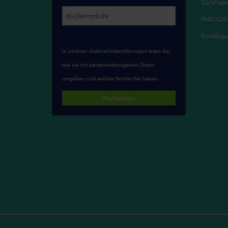
CureTape
FASCIQ®
BoobTape 
In unseren
Datenschutzerklärungen
lesen Sie,
wie wir mit personenbezogenen Daten
umgehen und welche Rechte Sie haben.
Anmelden