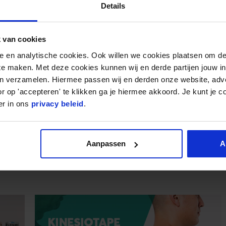
Details
 van cookies
nele en analytische cookies. Ook willen we cookies plaatsen om 
 te maken. Met deze cookies kunnen wij en derde partijen jouw i
en verzamelen. Hiermee passen wij en derden onze website, adv
r op 'accepteren' te klikken ga je hiermee akkoord. Je kunt je c
eTape® Sports
CureTape® ART
er in ons
privacy beleid
.
(50 Reviews)
(34 Reviews)
tet
Bewertet
,95
10,95
mit
4.52941176
Aanpassen
A
Vorrätig
Vorrätig
5
47059
von 5
This
uct
product
has
iple
multiple
ants.
variants.