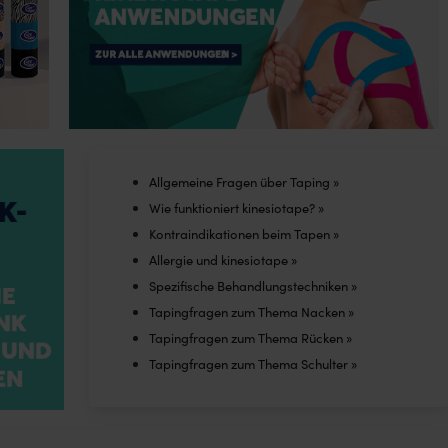
The
ons
options
may
be
sen
chosen
on
the
Allgemeine Fragen über Taping »
uct
product
Wie funktioniert kinesiotape? »
e
page
Kontraindikationen beim Tapen »
Allergie und kinesiotape »
Spezifische Behandlungstechniken »
Tapingfragen zum Thema Nacken »
Tapingfragen zum Thema Rücken »
Tapingfragen zum Thema Schulter »