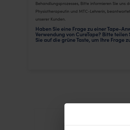
Behandlungsprozesses, Bitte informieren Sie uns da
Physiotherapeutin und MTC-Lehrerin, beantwortet 
unserer Kunden.
Haben Sie eine Frage zu einer Tape-An
Verwendung von CureTape? Bitte teilen S
Sie auf die grüne Taste, um Ihre Frage 