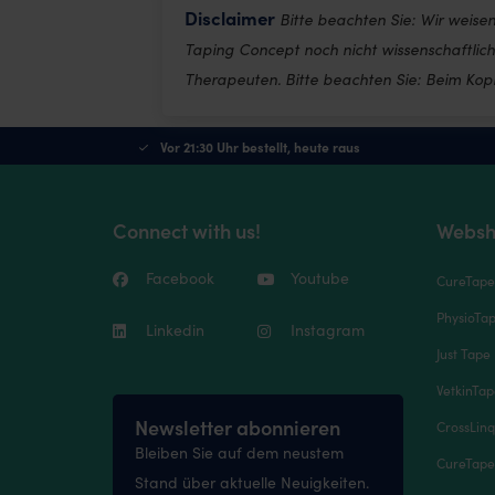
Disclaimer
Bitte beachten Sie: Wir weis
Taping Concept noch nicht wissenschaftlic
Therapeuten. Bitte beachten Sie: Beim Kopie
Vor 21:30 Uhr bestellt, heute raus
Connect with us!
Websh
Facebook
Youtube
CureTap
PhysioTa
Linkedin
Instagram
Just Tape 
VetkinTa
Newsletter abonnieren
CrossLinq
Bleiben Sie auf dem neustem
CureTape
Stand über aktuelle Neuigkeiten.