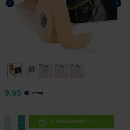
9,95
Vorrätig
CureTape®
-
+
In den Warenkorb
Beauty