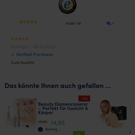
10.00/ 10
1
5
out of 5
Waardering
Anonym
–
08-11-2025
1
uit 5
Gute Qualität
Das könnte Ihnen auch gefallen …
-17%
Beauty Damenrasierer
C
– Perfekt für Gesicht &
Fa
Körper
Bew
14,95
17,95
1
4.6
24
Vorrätig
von