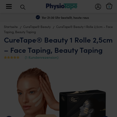
Toggle navigation
0
Vor 21:30 Uhr bestellt, heute raus
Startseite
CureTape® Beauty
CureTape® Beauty 1 Rolle 2,5cm – Face
Taping, Beauty Taping
CureTape® Beauty 1 Rolle 2,5cm
– Face Taping, Beauty Taping
(
1
Kundenrezension)
Mit
1
5
von
5 bewertet,
basierend
auf
Kundenbewe
rtung