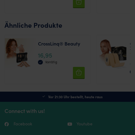
Ähnliche Produkte
CrossLinq® Beauty
C
2,
16,95
Bew
Vorrätig
1
mit
3.7
von
Vor 21:30 Uhr bestellt, heute raus
Connect with us!
Facebook
Youtube