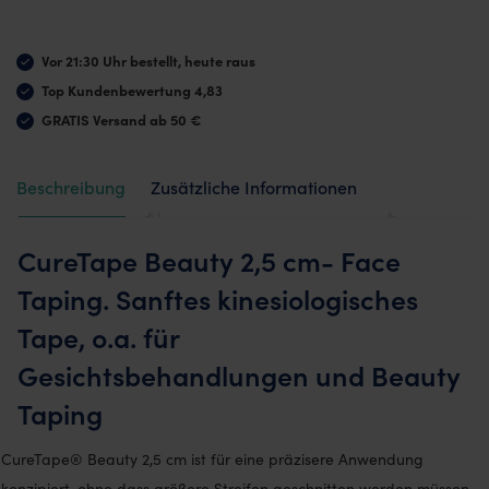
1
Rolle
Vor 21:30 Uhr bestellt, heute raus
2,5cm
Top Kundenbewertung 4,83
-
GRATIS Versand ab 50 €
Face
Taping,
Beschreibung
Zusätzliche Informationen
Beauty
Taping
Bewertungen (1)
Menge
CureTape Beauty 2,5 cm- Face
Taping. Sanftes kinesiologisches
Tape, o.a. für
Gesichtsbehandlungen und Beauty
Taping
CureTape® Beauty 2,5 cm ist für eine präzisere Anwendung
konzipiert, ohne dass größere Streifen geschnitten werden müssen.