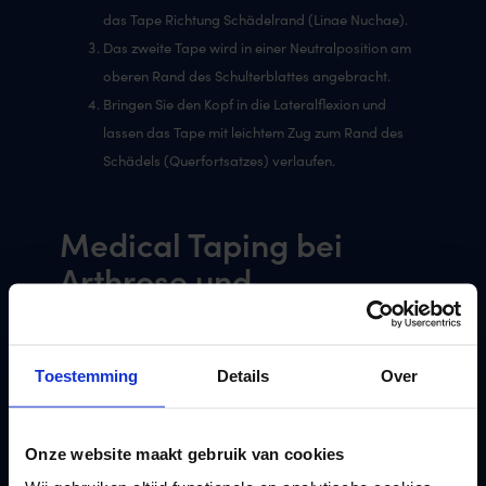
das Tape Richtung Schädelrand (Linae Nuchae).
Das zweite Tape wird in einer Neutralposition am
oberen Rand des Schulterblattes angebracht.
Bringen Sie den Kopf in die Lateralflexion und
lassen das Tape mit leichtem Zug zum Rand des
Schädels (Querfortsatzes) verlaufen.
Medical Taping bei
Arthrose und
Extensionsbeschwerden
der Halswirbelsäule
Toestemming
Details
Over
Bei Extensionsproblemen im zerviko-thorakalen
Übergangsbereich, einem Schleudertrauma,
Kopfschmerzen und allgemeinen arthrotischen
Onze website maakt gebruik van cookies
Veränderungen der Halswirbelsäule, konnten wir in