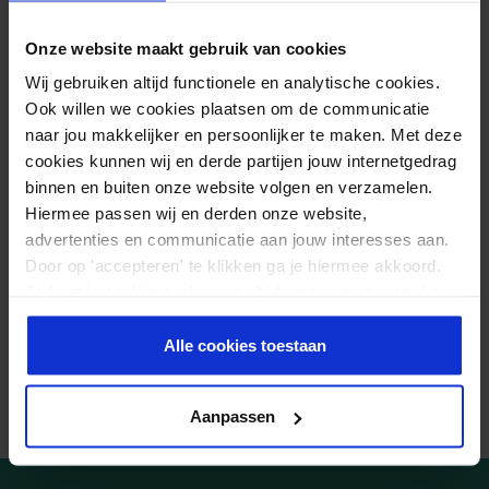
Ödemflüssigkeit wird dann entlang dieser CureTape®-Streifen
abtransportiert (Anastomose).
Onze website maakt gebruik van cookies
Schmerzen und Bewegungseinschränkungen
Wij gebruiken altijd functionele en analytische cookies.
Bei einer Strahlentherapie kommt es häufig zu Schmerzen und
Ook willen we cookies plaatsen om de communicatie
Bewegungseinschränkungen im Schulter-und Armbereich. Auch
naar jou makkelijker en persoonlijker te maken. Met deze
cookies kunnen wij en derde partijen jouw internetgedrag
hier kann ein Therapeut mit hilfe von verschiedener Tape-
binnen en buiten onze website volgen en verzamelen.
Techniken die Beschwerden lindern.
Hiermee passen wij en derden onze website,
advertenties en communicatie aan jouw interesses aan.
Door op 'accepteren' te klikken ga je hiermee akkoord.
Je kunt je cookievoorkeuren altijd weer aanpassen. Lees
er meer over in ons
privacy beleid
.
Alle cookies toestaan
Aanpassen