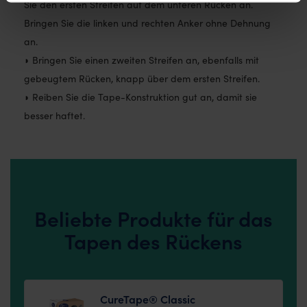
Sie den ersten Streifen auf dem unteren Rücken an.
Bringen Sie die linken und rechten Anker ohne Dehnung
an.
◗ Bringen Sie einen zweiten Streifen an, ebenfalls mit
gebeugtem Rücken, knapp über dem ersten Streifen.
◗ Reiben Sie die Tape-Konstruktion gut an, damit sie
besser haftet.
Beliebte Produkte für das
Tapen des Rückens
CureTape® Classic