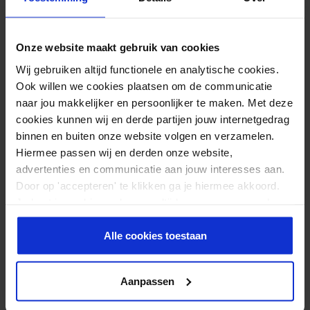
Schritt 5:
Onze website maakt gebruik van cookies
Wij gebruiken altijd functionele en analytische cookies.
Ook willen we cookies plaatsen om de communicatie
naar jou makkelijker en persoonlijker te maken. Met deze
cookies kunnen wij en derde partijen jouw internetgedrag
binnen en buiten onze website volgen en verzamelen.
Hiermee passen wij en derden onze website,
advertenties en communicatie aan jouw interesses aan.
Door op 'accepteren' te klikken ga je hiermee akkoord.
Je kunt je cookievoorkeuren altijd weer aanpassen. Lees
er meer over in ons
privacy beleid
.
Alle cookies toestaan
◗ Setzen Sie sich auf einen Hocker oder stehen Sie mit
gebeugtem Rücken. Reißen Sie das Schutzpapier in der
Mitte durch und falten Sie die Enden nach außen.
Aanpassen
◗ Spannen Sie das Tape (ca. 50% Dehnung) und bringen