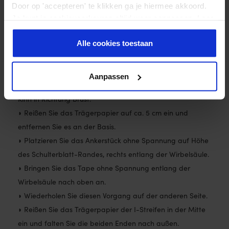
Door op 'accepteren' te klikken ga je hiermee akkoord.
Je kunt je cookievoorkeuren altijd weer aanpassen. Lees
er meer over in ons
privacy beleid
.
Alle cookies toestaan
Aanpassen
◗ Setzen Sie sich mit leicht gebeugtem Nacken und dem
Kinn in Richtung Brust.
◗ Reißen Sie das Trägerpapier auf ca. 5 cm ein und
entfernen Sie es an der Basis.
◗ Platzieren Sie das Ankerstück ohne Spannung auf Höhe
des Schulterblatt-Randes, rechts entlang der Wirbelsäule.
◗ Bringen Sie das Tape ohne Spannung entlang der
Wirbelsäule nach oben an.
◗ Wiederholen Sie diesen Vorgang auf der anderen Seite.
◗ Reißen Sie das Trägerpapier der I-Streifen in der Mitte
ein und falten Sie die beiden Enden nach außen.