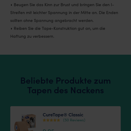
◗ Beugen Sie das Kinn zur Brust und bringen Sie den I-
Streifen mit leichter Spannung in der Mitte an. Die Enden
sollten ohne Spannung angebracht werden.
◗ Reiben Sie die Tape-Konstruktion gut an, um die
Haftung zu verbessern.
Beliebte Produkte zum
Tapen des Nackens
CureTape® Classic
(50 Reviews)
Bewertet mit
9,95
4.38