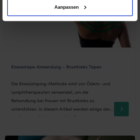
Aanpassen
Kinesiotape-Anwendung – Brustkrebs Tapen
Die Kinesiotaping-Methode wird von Ödem- und
Lymphtherapeuten verwendet, um die
Behandlung bei Frauen mit Brustkrebs zu
unterstützen. In diesem Artikel werden einige der
verfügbaren Optionen erklärt. Diese
Tapeanwendungen sind nicht wissenschaftlich
bewiesen, sondern aus praktischer Erfahrung