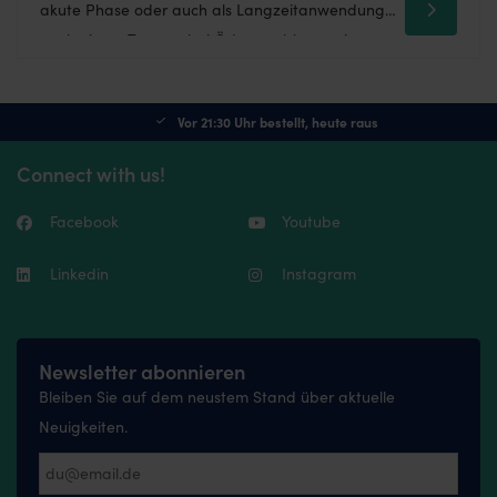
akute Phase oder auch als Langzeitanwendung
nach einem Trauma bei Ödemproblemen, in
diesem Artikel finden Sie Antworten auf Ihre
Fragen. Was ist ein Lymphödem? Lymphe ist eine
Vor 21:30 Uhr bestellt, heute raus
klare Flüssigkeit, die in einem […]
Connect with us!
Facebook
Youtube
Linkedin
Instagram
Newsletter abonnieren
Bleiben Sie auf dem neustem Stand über aktuelle
Neuigkeiten.