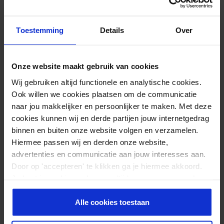
Toestemming
Details
Over
Onze website maakt gebruik van cookies
Wij gebruiken altijd functionele en analytische cookies.
Kinesiotaping bei einem erhöhten Speichelfluss
Ook willen we cookies plaatsen om de communicatie
naar jou makkelijker en persoonlijker te maken. Met deze
Auf dieser Seite finden Sie Informationen über die
cookies kunnen wij en derde partijen jouw internetgedrag
Behandlungsmöglichkeiten bei einem erhöhten
binnen en buiten onze website volgen en verzamelen.
Hiermee passen wij en derden onze website,
Speichelfluss mit hilfe von Kinesiologie tape, im
advertenties en communicatie aan jouw interesses aan.
Rahmen einer therapeutischen Behandlung. Wie
Door op 'accepteren' te klikken ga je hiermee akkoord.
Sie das Tape einsetzen können, erklären wir Ihnen
Je kunt je cookievoorkeuren altijd weer aanpassen. Lees
in deisem Beitrag. Innerhalb des Medical Taping
er meer over in ons
privacy beleid
.
Concept gibt es eine einfache Tapeapplikation,
Alle cookies toestaan
die in der Praxis bereits von einigen Therapeuten
eingesetzt wird, […]