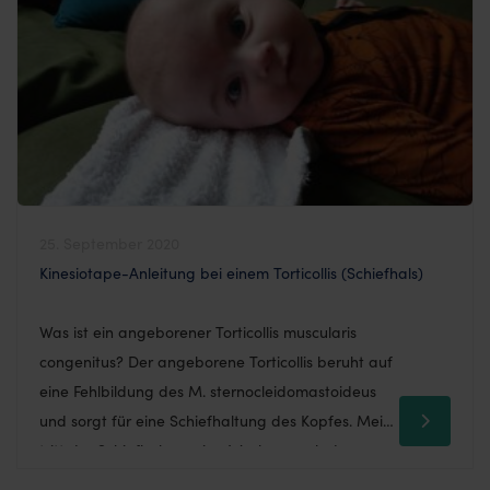
dargestellt. 1 von 9 Frauen leidet an Brustkrebs.
Trotz der Tatsache, dass die Zahl der
Brustkrebspatientinnen jedes Jahr zunimmt, […]
25. September 2020
Kinesiotape-Anleitung bei einem Torticollis (Schiefhals)
Was ist ein angeborener Torticollis muscularis
congenitus? Der angeborene Torticollis beruht auf
eine Fehlbildung des M. sternocleidomastoideus
und sorgt für eine Schiefhaltung des Kopfes. Meist
tritt der Schiefhals wenige Wochen nach der
Geburt auf, der Kopf ist leicht gedreht und zur