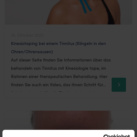
16. Oktober 2020
Kinesiotaping bei einem Tinnitus (Klingeln in den
Ohren/Ohrensausen)
Auf dieser Seite finden Sie Informationen über das
behandeln von Tinnitus mit Kinesiologie tape, im
Rahmen einer therapeutischen Behandlung. Hier
finden Sie auch ein Video, das Ihnen Schritt für
Schritt zeigt, wie Sie die Tinnitus behandeln
können. Werden Ohrgeräusche, Ohrensausen oder
Klingeln über einen längeren Zeitraum
wahrgenommen, spricht man medizinisch von
einem Tinnitus. Die möglichen […]