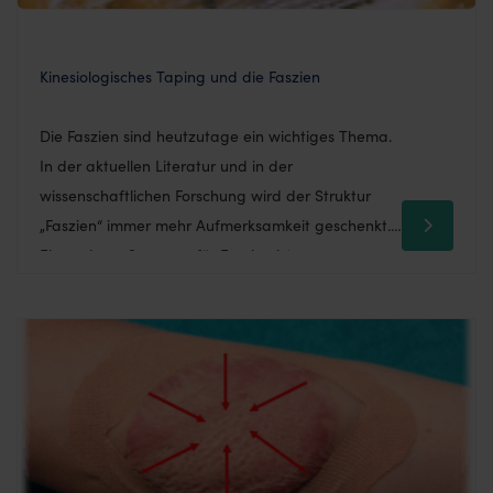
Kinesiologisches Taping und die Faszien
Die Faszien sind heutzutage ein wichtiges Thema.
In der aktuellen Literatur und in der
wissenschaftlichen Forschung wird der Struktur
„Faszien“ immer mehr Aufmerksamkeit geschenkt.
Ein anderes Synonym für Faszien ist
„Bindegewebe“. Durch die Untersuchung der
Faszienstrukturen und die Anwendung neuer
Techniken, um sie zu visualisieren (Dr. Jean-Claude
Guimberteau), finden erfahrene Tapern genau
hierin die Erklärung, […]