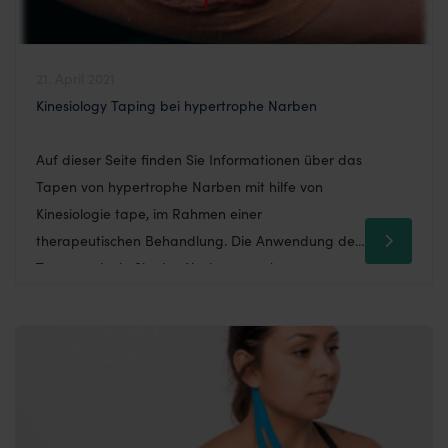
21. April 2021
Kinesiology Taping bei hypertrophe Narben
Auf dieser Seite finden Sie Informationen über das
Tapen von hypertrophe Narben mit hilfe von
Kinesiologie tape, im Rahmen einer
therapeutischen Behandlung. Die Anwendung des
Tapes und wie Sie das Narbengewebe
möglicherweise positiv beeinflussen können durch
Kinesiotaping finden Sie in diesem Beitrag. Was
sind hypertrophe Narben? Die verdickten Narben
entstehen kurz nach der Wundheilung […]