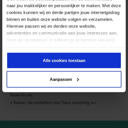
naar jou makkelijker en persoonlijker te maken. Met deze
cookies kunnen wij en derde partijen jouw internetgedrag
binnen en buiten onze website volgen en verzamelen.
Hiermee passen wij en derden onze website,
advertenties en communicatie aan jouw interesses aan.
Door op 'accepteren' te klikken ga je hiermee akkoord.
Je kunt je cookievoorkeuren altijd weer aanpassen. Lees
◗ Reißen Sie das Schutzpapier unter den beiden Enden
er meer over in ons
privacy beleid
.
ab, entfernen Sie das Papier und legen Sie die beiden
Alle cookies toestaan
Tapes – die Basis – in Richtung des Großzehenballens und
des kleinen Zehs. Vorsichtig anwenden.is.
Aanpassen
◗ Ziehen Sie die Zehen zu sich heran und bringen Sie das
Tape mit leichtem Stretch an der Unterseite des Fußes zur
Ferse hin an.
◗ Reiben Sie schließlich das Tape vorsichtig an.