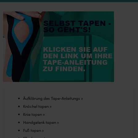
multiple
on
variants.
the
The
product
options
page
may
be
chosen
on
the
product
page
Äufklärung des Tape-Anleitungs »
Knöchel tapen »
Knie tapen »
Handgelenk tapen »
Fuß tapen »