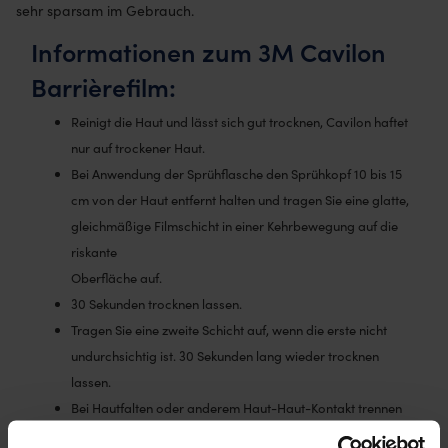
sehr sparsam im Gebrauch.
Informationen zum 3M Cavilon
Barrièrefilm:
Reinigt die Haut und lässt sich gut trocknen, Cavilon haftet
nur auf trockener Haut.
Bei Anwendung der Sprühflasche den Sprühkopf 10 bis 15
cm von der Haut entfernt halten und tragen Sie eine glatte,
gleichmäßige Filmschicht in einer Kehrbewegung auf die
riskante
Oberfläche auf.
30 Sekunden trocknen lassen.
Tragen Sie eine zweite Schicht auf, wenn die erste nicht
undurchsichtig ist. 30 Sekunden lang wieder trocknen
lassen.
Bei Hautfalten oder anderem Haut-Haut-Kontakt trennen
Sie die Haut und lassen Sie den Film gut trocknen, bevor die