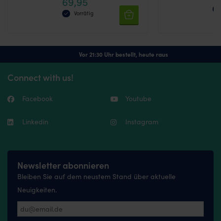
69,95
3.8
product
von 5
von
Vorrätig
page
Vor 21:30 Uhr bestellt, heute raus
Connect with us!
Facebook
Youtube
Linkedin
Instagram
Newsletter abonnieren
Bleiben Sie auf dem neustem Stand über aktuelle
Neuigkeiten.