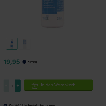
19,95
Vorrätig
3M
-
+
In den Warenkorb
Cavilon
Barrièrefilm
Menge
Vor 21:30 Uhr bestellt, heute raus