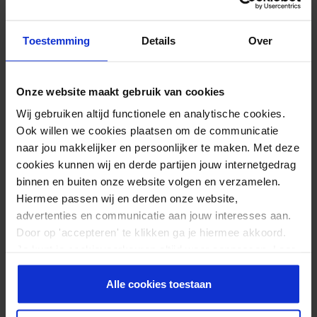
Haut wieder in ihre normale Position zurückkehrt.
Toestemming
Details
Over
Zusätzliche Informationen
Onze website maakt gebruik van cookies
Gewicht
0,100 kg
Wij gebruiken altijd functionele en analytische cookies.
Größe
28 cm
Ook willen we cookies plaatsen om de communicatie
naar jou makkelijker en persoonlijker te maken. Met deze
cookies kunnen wij en derde partijen jouw internetgedrag
binnen en buiten onze website volgen en verzamelen.
Hiermee passen wij en derden onze website,
advertenties en communicatie aan jouw interesses aan.
10.00/ 10
1
Door op 'accepteren' te klikken ga je hiermee akkoord.
5
out of 5
Je kunt je cookievoorkeuren altijd weer aanpassen. Lees
er meer over in ons
privacy beleid
.
Waardering
Anonym
–
14-11-2025
Alle cookies toestaan
1
uit 5
Sehr gut bei empfindlicher Haut.