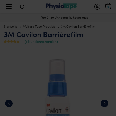
Toggle navigation
0
Vor 21:30 Uhr bestellt, heute raus
Startseite
Weitere Tape Produkte
3M Cavilon Barrièrefilm
3M Cavilon Barrièrefilm
(
1
Kundenrezension)
Mit
1
5
von
5 bewertet,
basierend
auf
Kundenbewe
rtung