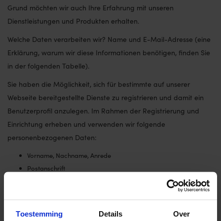
Grund möchten wir auch Ihre Erfahrung mit unseren
Dienstleistungen und Produkten erhalten.
Welche Daten verarbeiten wir? Name und E-Mail-Adresse (eine
Erklärung, warum wir diese Informationen benötigen, finden Sie
in der folgenden Tabelle).
Sie haben die Möglichkeit, sich für bestimmte auf unserer
Webseite bereitgestellte Dienste zu registrieren und damit ein
Benutzerprofil anzulegen. Im Rahmen der Registrierung und
Einrichtung erheben und verwenden wir folgende
personenbezogenen Daten:
Vorname, Nachname, Anrede
Postanschrift
E- Mail- Adresse des Nutzers
Datum und Uhrzeit der Registrierung
Darüber hinaus können freiwillige Angaben gemacht werden (z.
Toestemming
Details
Over