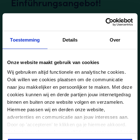
Einführungsangebot!
Haben Sie noch nie mit CureTape gearbeitet? Schade,
jedoch möchten wir dies schnellstmöglich ändern. Aus
diesem Grund haben wir für Sie ein ,,Testpaket,,
Toestemming
Details
Over
zusammengestellt, was aus drei Rollen CureTape besteht.
In diesem “Convince Yourself” Paket befindet sich eine
Rolle CureTape Classic, eine Rolle CureTape ART und eine
Onze website maakt gebruik van cookies
Rolle CureTape Sports.
Wij gebruiken altijd functionele en analytische cookies.
Abmessungen pro Rolle: 5cm x 2,5 Meter
Ook willen we cookies plaatsen om de communicatie
Normalpreis: 17,85 € inkl. MwSt.
naar jou makkelijker en persoonlijker te maken. Met deze
Einführungsangebot: 14,95 € inkl. MwSt.
cookies kunnen wij en derde partijen jouw internetgedrag
binnen en buiten onze website volgen en verzamelen.
Kurz gesagt: Eine sehr interessante
Möglichkeit, um das am häufigsten
Hiermee passen wij en derden onze website,
verwendete Kinesiologie-Tape in Europa
advertenties en communicatie aan jouw interesses aan.
kennenzulernen.
Door op 'accepteren' te klikken ga je hiermee akkoord.
Je kunt je cookievoorkeuren altijd weer aanpassen. Lees
er meer over in ons
privacy beleid
.