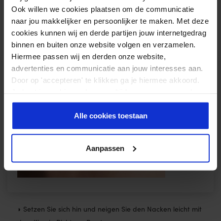
Ook willen we cookies plaatsen om de communicatie
naar jou makkelijker en persoonlijker te maken. Met deze
cookies kunnen wij en derde partijen jouw internetgedrag
binnen en buiten onze website volgen en verzamelen.
Hiermee passen wij en derden onze website,
advertenties en communicatie aan jouw interesses aan.
Schritt 7:
Door op 'accepteren' te klikken ga je hiermee akkoord.
Je kunt je cookievoorkeuren altijd weer aanpassen. Lees
er meer over in ons
privacy beleid
.
Alle cookies toestaan
Aanpassen
◗ Setzen Sie sich hin und neigen Sie den Nacken leicht mit