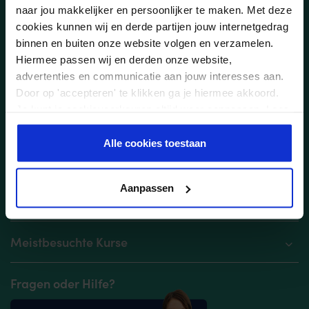
naar jou makkelijker en persoonlijker te maken. Met deze
cookies kunnen wij en derde partijen jouw internetgedrag
binnen en buiten onze website volgen en verzamelen.
Hiermee passen wij en derden onze website,
In unseren
Datenschutzerklärungen
lesen Sie, wie wir mit personenbezogenen
advertenties en communicatie aan jouw interesses aan.
Daten umgehen und welche Rechte Sie haben.
Door op 'accepteren' te klikken ga je hiermee akkoord.
Je kunt je cookievoorkeuren altijd weer aanpassen. Lees
Anmelden
er meer over in ons
privacy beleid
.
Alle cookies toestaan
Webshop-Kategorien
Aanpassen
Beliebte Suchbegriffe
Meistbesuchte Kurse
Fragen oder Hilfe?