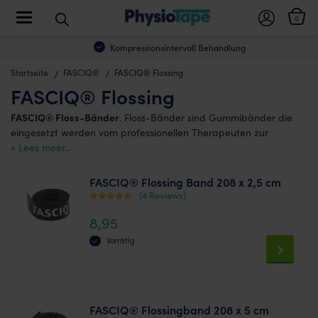
Toggle navigation
0
Kompressionsintervall Behandlung
Startseite
FASCIQ®
FASCIQ® Flossing
FASCIQ® Flossing
FASCIQ® Floss-Bänder
. Floss-Bänder sind Gummibänder die
eingesetzt werden vom professionellen Therapeuten zur
Mobilisierung der Faszien und Gelenke , mit dem Ziel den
vollständigen Bewegungsradius zurückzuerlangen.
FASCIQ® Flossing Band 208 x 2,5 cm
(4 Reviews)
Bewertet
8,95
mit
4
Vorrätig
von 5
This
product
has
FASCIQ® Flossingband 208 x 5 cm