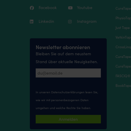
Facebook
Youtube
CureTap
PhysioTa
Linkedin
Instagram
Just Tape 
VetkinTa
Newsletter abonnieren
CrossLinq
Bleiben Sie auf dem neustem
CureTape
Stand über aktuelle Neuigkeiten.
CureTape
FASCIQ®
BoobTape 
In unseren
Datenschutzerklärungen
lesen Sie,
wie wir mit personenbezogenen Daten
umgehen und welche Rechte Sie haben.
Anmelden