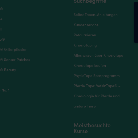
Suchbegriffe
e®
Selbst Tapen-Anleitungen
pe
Kundenservice
It
Retournieren
pe®
KinesioTaping
® Gitterpflaster
Alles wissen über Kinesiotape
® Sensor Patches
Kinesiotape kaufen
® Beauty
PhysioTape Sparprogramm
Pferde Tape: VetkinTape® –
No. 1
Kinesiologie für Pferde und
andere Tiere
Meistbesuchte
Kurse