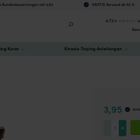
 Kundenbewertungen mit 4,83
GRATIS Versand ab 50 €
4.72
a
/5
Bew
ing Kurse
Kinesio-Taping Anleitungen
3,95
Vorrä
Tape
-
+
Dispenser