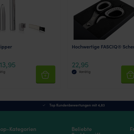
lipper
Hochwertige FASCIQ® Sche
13,95
22,95
ätig
Vorrätig
Top Kundenbewertungen mit 4,83
op-Kategorien
Beliebte
F