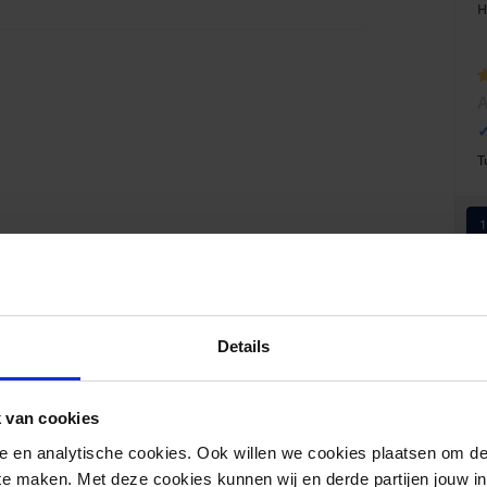
H
W
5
T
1
…
Details
 van cookies
nele en analytische cookies. Ook willen we cookies plaatsen om 
 te maken. Met deze cookies kunnen wij en derde partijen jouw i