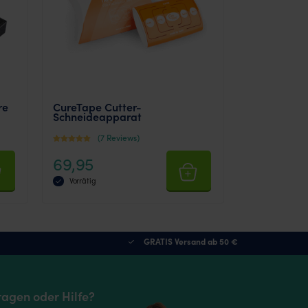
re
CureTape Cutter-
Schneideapparat
(7 Reviews)
Bewertet mit
69,95
5
von 5
Vorrätig
GRATIS Versand ab 50 €
ragen oder Hilfe?