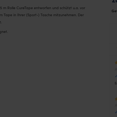
x 5 m Rolle CureTape entworfen und schützt u.a. vor
Ge
, um Tape in Ihrer (Sport-) Tasche mitzunehmen. Der
z.
gnet.
W
1
E
W
1