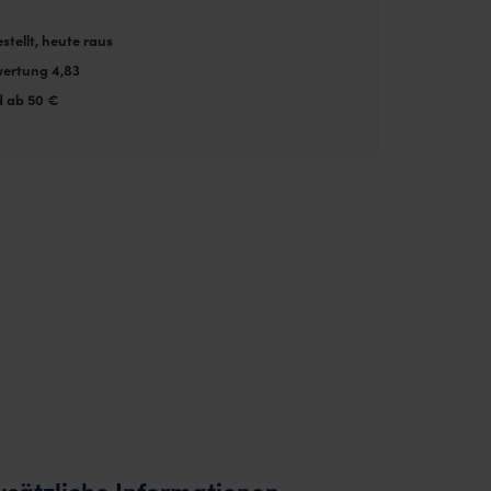
stellt, heute raus
ertung 4,83
d ab 50 €
usätzliche Informationen