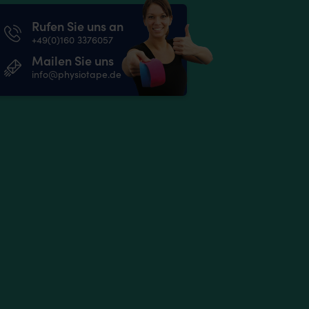
Rufen Sie uns an
+49(0)160 3376057
Mailen Sie uns
info@physiotape.de