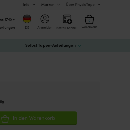
Info
Marken
Über PhysioTape
us 1745 +
0
ertungen
Warenkorb
DE
Anmelden
Bestell Schnell
Selbst Tapen-Anleitungen
tig
In den Warenkorb