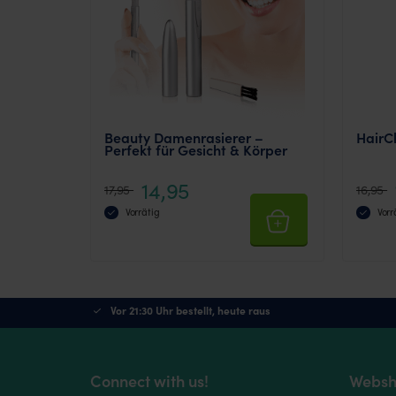
the
product
page
Beauty Damenrasierer –
HairC
Perfekt für Gesicht & Körper
14,95
17,95
16,95
Vorrätig
Vorr
Vor 21:30 Uhr bestellt, heute raus
Connect with us!
Websh