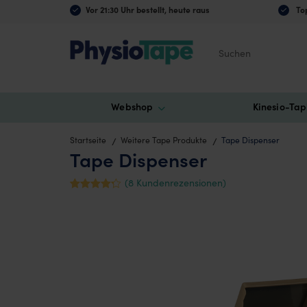
Vor 21:30 Uhr bestellt, heute raus
Top
Suchen
Webshop
Kinesio-Tap
Startseite
Weitere Tape Produkte
Tape Dispenser
Tape Dispenser
(
8
Kundenrezensionen)
Mit
8
4.25
von 5
bewertet,
basierend
auf
Kundenbe
wertungen