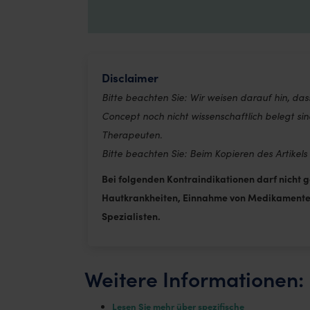
has
multiple
variants.
The
Disclaimer
options
Bitte beachten Sie: Wir weisen darauf hin, d
may
Concept noch nicht wissenschaftlich belegt s
be
Therapeuten.
chosen
Bitte beachten Sie: Beim Kopieren des Artikels
on
Bei folgenden Kontraindikationen darf nicht
the
Hautkrankheiten, Einnahme von Medikamenten 
product
page
Spezialisten.
Weitere Informationen:
Lesen Sie mehr über spezifische