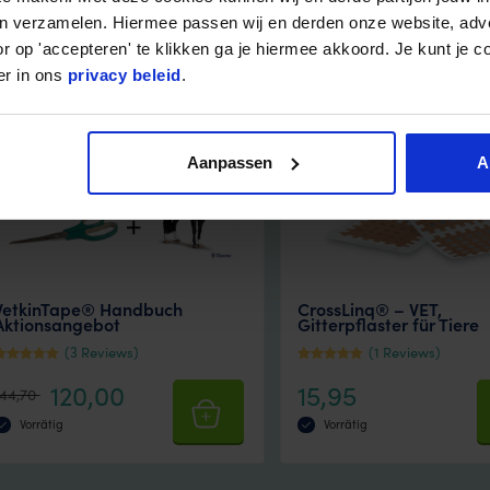
en verzamelen. Hiermee passen wij en derden onze website, adv
-17%
r op 'accepteren' te klikken ga je hiermee akkoord. Je kunt je c
er in ons
privacy beleid
.
Aanpassen
A
VetkinTape® Handbuch
CrossLinq® – VET,
Aktionsangebot
Gitterpflaster für Tiere
(3 Reviews)
(1 Reviews)
ewertet mit
Bewertet mit
120,00
15,95
5
144,70
on 5
von 5
Vorrätig
Vorrätig
This
product