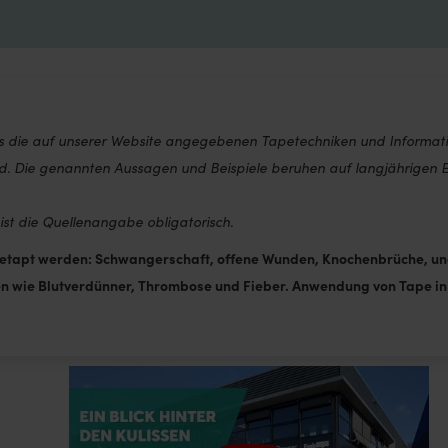
has
multiple
variants.
The
options
ass die auf unserer Website angegebenen Tapetechniken und Informat
may
ind. Die genannten Aussagen und Beispiele beruhen auf langjährigen
be
chosen
 ist die Quellenangabe obligatorisch.
on
 getapt werden: Schwangerschaft, offene Wunden, Knochenbrüche, un
the
wie Blutverdünner, Thrombose und Fieber. Anwendung von Tape in d
product
page