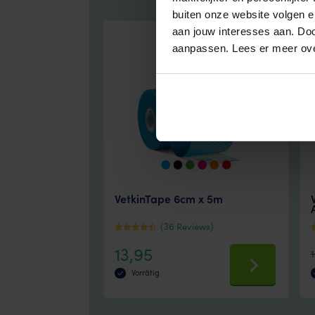
buiten onze website volgen 
aan jouw interesses aan. Doo
aanpassen. Lees er meer ov
VetkinTape 6cm x 5m
(36 Reviews)
Bewertet
B
13,95
mit
5
4.1666666
v
Vorrätig
666667
von 5
This
product