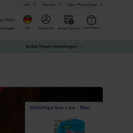
Info
Marken
Über PhysioTape
us 1745 +
0
ertungen
Warenkorb
DE
Anmelden
Bestell Schnell
Selbst Tapen-Anleitungen
VetkinTape 6cm x 5m - Blau