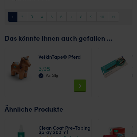
1
2
3
4
5
6
7
8
9
10
11
Das könnte Ihnen auch gefallen …
VetkinTape® Pferd
Ve
3,95
1
Vorrätig
This
product
has
multiple
variants.
Ähnliche Produkte
The
options
may
Clean Coat Pre-Taping
Ve
be
Spray 200 ml
2 
chosen