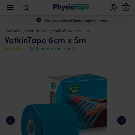
Toggle navigation
0
Das bekannteste Kinesiotape für Tiere
Startseite
VetkinTape®
VetkinTape 6cm x 5m
VetkinTape 6cm x 5m
(
36
Kundenrezensionen)
Mit
36
4.1666666
666667
von 5
bewertet,
basierend
auf
Kundenbe
wertungen