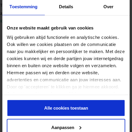
Therapeut, Tierarzt / Osteopath, Pferde- (Sport-) Masseur), den
Toestemming
Details
Over
zweitägigen Kurs zu absolvieren. Termine finden Sie auf der Seite
Kurse
.
Onze website maakt gebruik van cookies
Wij gebruiken altijd functionele en analytische cookies.
Zusätzliche Informationen
Ook willen we cookies plaatsen om de communicatie
naar jou makkelijker en persoonlijker te maken. Met deze
Gewicht
0,152 kg
cookies kunnen wij en derde partijen jouw internetgedrag
binnen en buiten onze website volgen en verzamelen.
Inhalt
1 Rolle
Hiermee passen wij en derden onze website,
ISO 9001:2015
Ja
advertenties en communicatie aan jouw interesses aan.
Door op 'accepteren' te klikken ga je hiermee akkoord.
ISO 13485:2016
Ja
Je kunt je cookievoorkeuren altijd weer aanpassen. Lees
ISO 14001:2015
Ja
er meer over in ons
privacy beleid
.
Alle cookies toestaan
Aanpassen