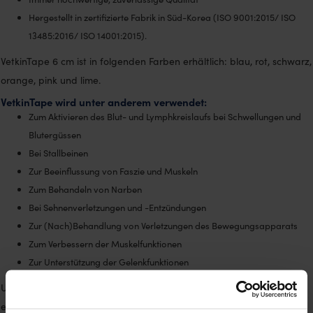
Hergestellt in zertifizierte Fabrik in Süd-Korea (ISO 9001:2015/ ISO
13485:2016/ ISO 14001:2015).
VetkinTape 6 cm ist in folgenden Farben erhältlich: blau, rot, schwarz,
orange, pink und lime.
VetkinTape wird unter anderem verwendet:
Zum Aktivieren des Blut- und Lymphkreislaufs bei Schwellungen und
Blutergüssen
Bei Stallbeinen
Zur Beeinflussung von Faszie und Muskeln
Zum Behandeln von Narben
Bei Sehnenverletzungen und -Entzündungen
Zur (Nach)Behandlung von Verletzungen des Bewegungsapparats
Zum Verbessern der Muskelfunktionen
Zur Unterstützung der Gelenkfunktionen
Um verschiedene Techniken richtig auf Tiere anzuwenden,
empfehlen wir Ihnen als professionellen Fachmann (Tier- (Physio)