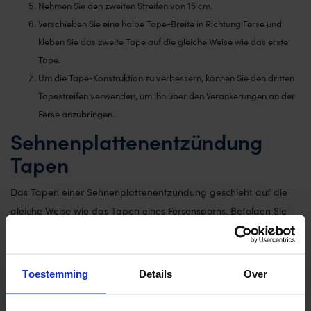
Nehmen Sie den zweiten Streifen von 15 cm.
Verschieben Sie eine halbe Tape-Breite in Richtung Ferse und
kleben Sie das zweite Tape auf die gleiche Weise wie das erste
Tape.
Um die Tape-Konstruktion zu verbessern, können Sie den dritten
Tapestreifen verwenden, um ihn über den Verankerungen an der
Ferse anzubringen.
Sehnenplattenentzündung
Tapen
Das Tapen einer Sehnenplattenentzündung geschieht auf die
gleiche Weise wie das Tapen eines Fersensporns. Befolgen Sie
die oben beschriebenen Schritte oder sehen Sie sich das
Anleitungsvideo „Fersensporn tapen“ an.
Toestemming
Details
Over