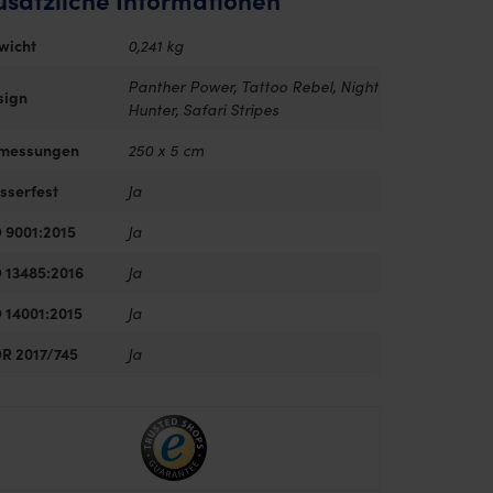
wicht
0,241 kg
Panther Power, Tattoo Rebel, Night
sign
Hunter, Safari Stripes
messungen
250 x 5 cm
sserfest
Ja
 9001:2015
Ja
 13485:2016
Ja
 14001:2015
Ja
R 2017/745
Ja