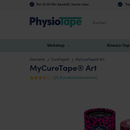
Vor 21:30 Uhr bestellt, heute raus
Top
Suchen
Webshop
Kinesio-Tap
Startseite
CureTape®
MyCureTape® Art
MyCureTape® Art
(
25
Kundenrezensionen)
Mit
25
3.6
von 5
bewertet,
basiere
nd auf
Kundenb
ewertung
en