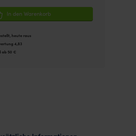
In den Warenkorb
stellt, heute raus
ertung 4,83
d ab 50 €
usätzliche Informationen