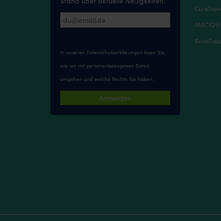
Stand über aktuelle Neuigkeiten.
CureTape
FASCIQ®
BoobTape 
In unseren
Datenschutzerklärungen
lesen Sie,
wie wir mit personenbezogenen Daten
umgehen und welche Rechte Sie haben.
Anmelden