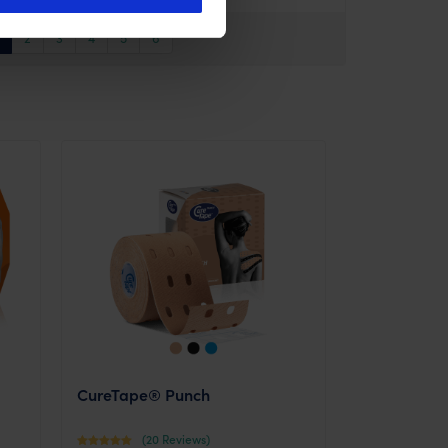
2
3
4
5
6
CureTape® Punch
(20 Reviews)