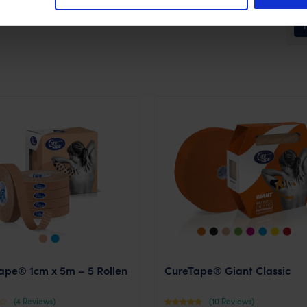
1
ape® 1cm x 5m – 5 Rollen
CureTape® Giant Classic
(4 Reviews)
(10 Reviews)