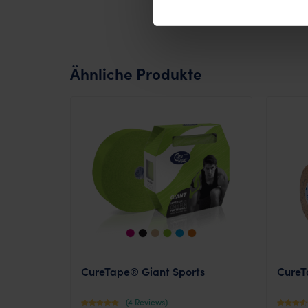
Ähnliche Produkte
CureTape® Giant Sports
CureT
(4 Reviews)