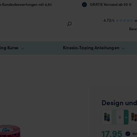
 Kundenbewertungen mit 4,83
GRATIS Versand ab 50 €
4.72
a
/5
Bew
ing Kurse
Kinesio-Taping Anleitungen
Design und
-
+
17,95
Vor