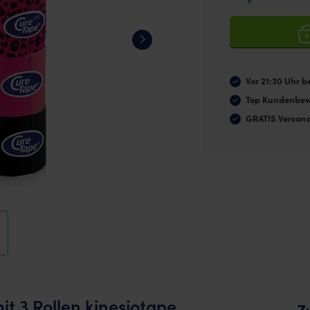
Vor 21:30 Uhr be
Top Kundenbew
GRATIS Versan
 3 Rollen kinesiotape,
Z