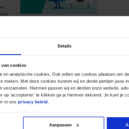
rea
ität.
en MDR-
W
r
u
S
Details
gsapparates.
 van cookies
wegungsumfangs.
W
r
uren.
nele en analytische cookies. Ook willen we cookies plaatsen om 
u
 te maken. Met deze cookies kunnen wij en derde partijen jouw i
A
en verzamelen. Hiermee passen wij en derden onze website, adv
r op 'accepteren' te klikken ga je hiermee akkoord. Je kunt je c
er in ons
privacy beleid
.
W
5
T
Aanpassen
A