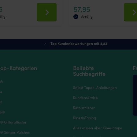
Bewertet mit
5
57,95
4.9
von 5
ätig
Vorrätig
This
product
has
multiple
Top Kundenbewertungen mit 4,83
.
variants.
The
options
may
op-Kategorien
Beliebte
F
be
Suchbegriffe
chosen
on
e®
the
Selbst Tapen-Anleitungen
product
pe
page
Kundenservice
It
Retournieren
pe®
KinesioTaping
® Gitterpflaster
Alles wissen über Kinesiotape
® Sensor Patches