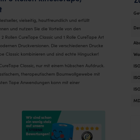
t
Ge
stseller, vielseitig, hautfreundlich und erfüllt
De
nen und nutzen Sie die Vorteile von den
2 Rollen CureTape Classic und 1 Rolle CureTape Art
Ab
modernen Druckversionen. Die verschiedenen Drucke
e Classic kombinieren und sind echte Hingucker!
Wa
ureTape Classic, nur mit einem hübschen Aufdruck.
ISO
elastischem, therapeutischem Baumwollgewebe mit
ISO
eisten Tape Anwendungen kann mit einer
ISO
MD