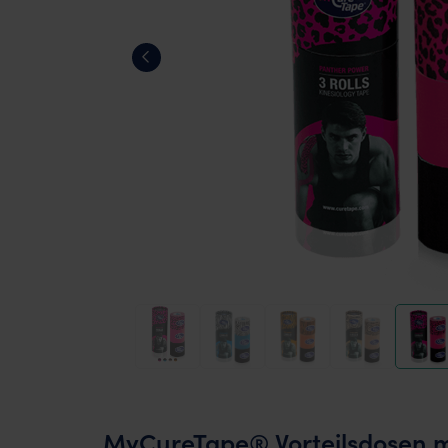
MyCureTape® Vorteilsdosen mit