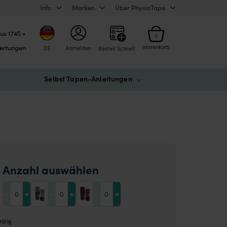
Info
Marken
Über PhysioTape
us 1745 +
0
ertungen
Warenkorb
DE
Anmelden
Bestell Schnell
Selbst Tapen-Anleitungen
 Anzahl auswählen
-
+
-
+
-
+
rätig