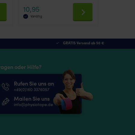
Bewertet mit
10,95
4.7
von 5
Vorrätig
This
product
has
multiple
GRATIS Versand ab 50 €
variants.
The
options
may
ragen oder Hilfe?
be
chosen
on
Rufen Sie uns an
the
+49(0)160 3376057
product
page
Mailen Sie uns
info@physiotape.de