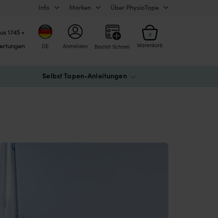
Info
Marken
Über PhysioTape
us 1745 +
0
ertungen
Warenkorb
DE
Anmelden
Bestell Schnell
Selbst Tapen-Anleitungen