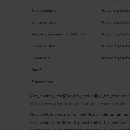
Telefonnummer
Notwendig bei be
E-mailadresse
Notwendig bei be
Registrierungsnummer Behörde
Notwendig bei be
Geburtsdatum
Notwendig bei be
Geburtsort
Notwendig bei be
Beruf
Firmenname
[/vc_column_text][/vc_tta_section][vc_tta_section t
https://www.physiotape.de/kundenservice/kontakt/
Welche Daten verarbeiten wir?Name, Telefonnummer un
[/vc_column_text][/vc_tta_section][vc_tta_section t
telefonisch, per Kontaktformular oder per Post erreic