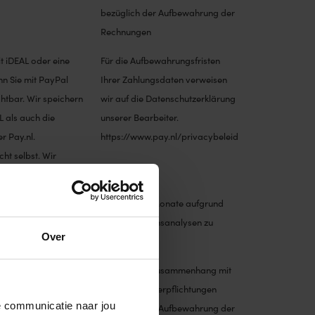
bezüglich der Aufbewahrung der
Rechnungen
t iDEAL oder eine
Für die Aufbewahrungsfristen
nn Sie mit PayPal
Ihrer Zahlungsdaten verweisen
htbar. Wir speichern
wir auf die Datenschutzerklärung
 als auch die
unserer Bearbeiter.
r Pay.nl.
https://www.pay.nl/privacybeleid
ht selbst. Wir
Maximal 26 Monate aufgrund
von Verbrauchsanalysen zu
Over
verbessern
ieren. Wenn Sie dies
7 Jahre - Im Zusammenhang mit
hten Sie unseren
gesetzlichen Verpflichtungen
de communicatie naar jou
denservice ab.
bezüglich der Aufbewahrung der