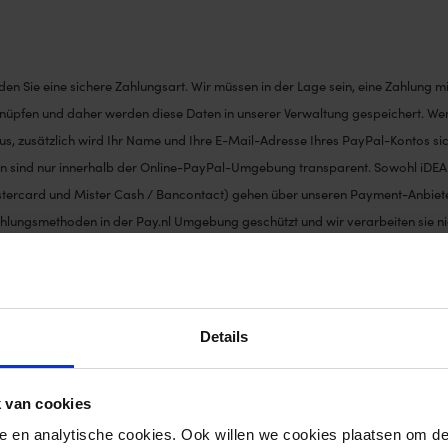
en Sie eine sichere Zahlungsart. Wir müssen in der Lage sein, eine Zahlung mi
knüpfen und daher werden diese Daten in unserer Verwaltung gespeichert. We
us, zusätzlich wird Ihr Name und Ihre E-Mail-Adresse Ihres PayPal-Kontos sic
rn sind nur innerhalb der Online-PayPal-Umgebung transparent. Sowohl iDEAL
ercard und Mister Cash / Bancontact) gehen über unseren Payment-Anbiete
lungsmethoden in der Pay.nl Umgebung geschützt und wir verarbeiten sie nic
 eine Zahlung abgeschlossen oder oder gelöscht/fehlgeschlagen ist
bsite zu erinnern oder um Betrug zu melden
Details
re Bestellung, die Rechnung und die Produkte, die Sie bei uns kaufen, zu inform
 van cookies
teressante Inhalte, gezielte Angebote oder unseren Newsletter zusenden. Möc
nele en analytische cookies. Ook willen we cookies plaatsen om 
Melden Sie sich einfach über den Link am Ende der E-Mails oder über den Kun