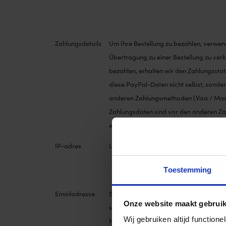
Zahlungsdetails
Um Ihre Bestellung zu bezahlen, verwend
Übertragung zu einer Bestellung zu ver
bezahlen, erhalten wir den Zahlungsstat
diese PayPal-Daten nicht selbst, sonde
anderen Zahlungsmethoden (Visa / Mast
Zahlungsdaten sind vor den anderen Zah
erhalten nur eine Benachrichtigung, ob
IP-adres
Um sich an Ihre Präferenzen auf der We
Toestemming
Emailadresse
Sie erhalten eine E-Mail, um Sie über Ih
Onze website maakt gebruik
selbst wählen, können wir Ihnen auch in
Wij gebruiken altijd functio
Newsletter lieber nicht mehr erhalten? 