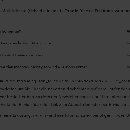
ail-Adresse (siehe die folgende Tabelle für eine Erklärung, warum 
ationen an?
W
s Gespraechs Ihren Name nutzen
b
 Kontakt treten zu können.
b
rt werden möchten, benötigen wir die Telefonnummer.
b
itle=“Emailmarketing“ tab_id=“1527185567197-dc9d11dd-1513″][vc_colu
wsletter, um Sie über die neuesten Nachrichten auf dem Laufenden zu
uvor bestellt haben, so dass der Newsletter speziell auf Ihre Interess
am Ende der E-Mail über den Link zum Abbestellen oder per E-Mail an 
(eine Erklärung, warum wir diese Informationen benötigen, finden Si