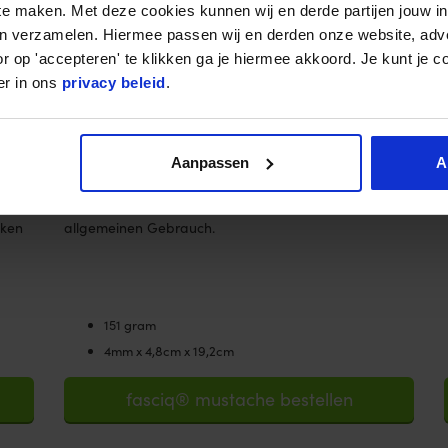
 te maken. Met deze cookies kunnen wij en derde partijen jouw i
en verzamelen. Hiermee passen wij en derden onze website, adv
r op 'accepteren' te klikken ga je hiermee akkoord. Je kunt je c
eses
Breit anwendbares und leicht in der Hand liegendes
er in ons
privacy beleid
.
m und
IASTM Tool. Der “Mustache” hat an der unteren Seite
 mit
eine flache Kante. Die obere Kante hat sowohl runde
ie
als auch schräg auflaufende Ränder. Zudem hat
Aanpassen
A
dieses Instrument eine spitze Kante, um die tieferen
n in
Faszienschichten zu erreichen. Eine gute Wahl für den
iken
allgemeinen Gebrauch.
151 gram
4mm x 4,8cm x 19,2cm
fasciq® mustache bestellen