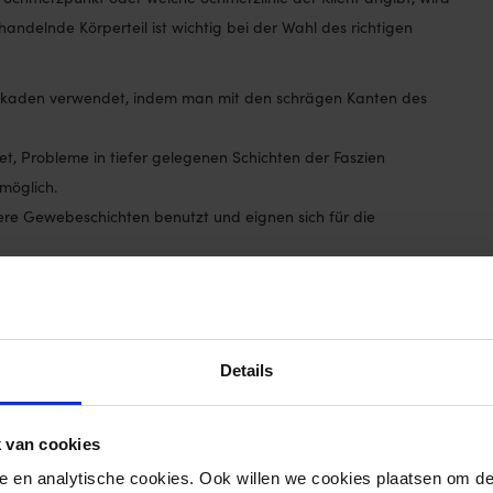
ndelnde Körperteil ist wichtig bei der Wahl des richtigen
ckaden verwendet, indem man mit den schrägen Kanten des
, Probleme in tiefer gelegenen Schichten der Faszien
möglich.
ere Gewebeschichten benutzt und eignen sich für die
roductassortiment:
FASCIQ® Mustache
Details
 van cookies
nele en analytische cookies. Ook willen we cookies plaatsen om 