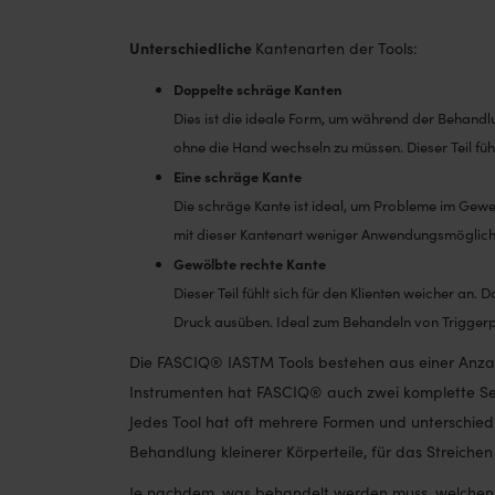
Unterschiedliche
Kantenarten der Tools:
Doppelte schräge Kanten
Dies ist die ideale Form, um während der Behandlu
ohne die Hand wechseln zu müssen. Dieser Teil fühl
Eine schräge Kante
Die schräge Kante ist ideal, um Probleme im Gewe
mit dieser Kantenart weniger Anwendungsmöglich
Gewölbte rechte Kante
Dieser Teil fühlt sich für den Klienten weicher an
Druck ausüben. Ideal zum Behandeln von Triggerp
Die FASCIQ® IASTM Tools bestehen aus einer Anzahl
Instrumenten hat FASCIQ® auch zwei komplette Sets
Jedes Tool hat oft mehrere Formen und unterschiedl
Behandlung kleinerer Körperteile, für das Streich
Je nachdem, was behandelt werden muss, welchen S