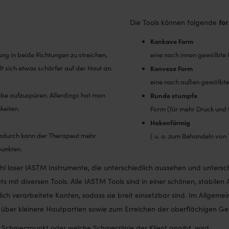
fo
Die Tools können folgende
Konkave Form
ng in beide Richtungen zu streichen,
eine nach innen gewölbte
t sich etwas schärfer auf der Haut an.
Konvexe Form
eine nach außen gewölbte
be aufzuspüren. Allerdings hat man
Runde stumpfe
keiten.
Form (für mehr Druck und t
Hakenförmig
. Dadurch kann der Therapeut mehr
( u. a. zum Behandeln von 
unkten.
 loser IASTM Instrumente, die unterschiedlich aussehen und untersc
 mit diversen Tools. Alle IASTM Tools sind in einer schönen, stabile
ich verarbeitete Kanten, sodass sie breit einsetzbar sind. Im Allgeme
en über kleinere Hautpartien sowie zum Erreichen der oberflächigen G
chmerzpunkt oder welche Schmerzlinie der Klient angibt, wird