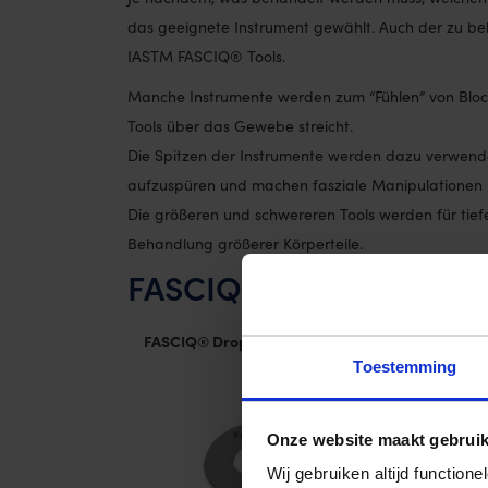
das geeignete Instrument gewählt. Auch der zu beha
IASTM FASCIQ® Tools.
Manche Instrumente werden zum “Fühlen” von Blo
Tools über das Gewebe streicht.
Die Spitzen der Instrumente werden dazu verwendet
aufzuspüren und machen fasziale Manipulationen 
Die größeren und schwereren Tools werden für tief
Behandlung größerer Körperteile.
FASCIQ® IASTM TOOLS p
FASCIQ® Drop
Toestemming
Onze website maakt gebruik
Wij gebruiken altijd functio