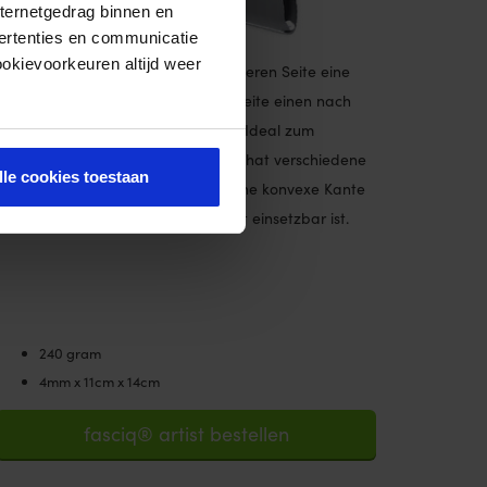
nternetgedrag binnen en
ertenties en communicatie
ookievoorkeuren altijd weer
Stabiles IASTM Tool, das an der unteren Seite eine
gerade Kante und an der oberen Seite einen nach
innen laufenden flachen Rand hat. Ideal zum
Scannen des Gewebes. Dieses Tool hat verschiedene
lle cookies toestaan
Formen, wie eine konkave Kante, eine konvexe Kante
und spitzen Ecken, wodurch es breit einsetzbar ist.
240 gram
4mm x 11cm x 14cm
fasciq® artist bestellen