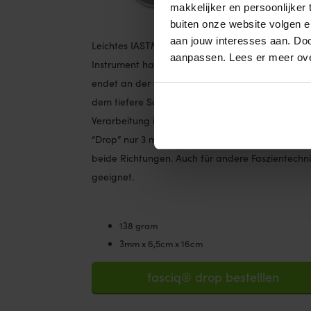
makkelijker en persoonlijker
buiten onze website volgen 
aan jouw interesses aan. Doo
Leichtes IASTM Tool mit flacher runder Kante. Di
aanpassen. Lees er meer ov
Instrument hat eine große runde Ecke von 6,5 c
endet an der anderen Seite in einem spitzen Teil,
dem tiefere Schichten erreicht werden können. D
Verarbeitung ist an beiden Seiten gleich. Da der
“Drop” nur 3 mm dick ist, ist er ideal zum Streiche
beide Richtungen. Auch für andere Faszientechn
geeignet.
138 gram
3mm x 6,5cm x 16cm
fasciq® drop bestelllen