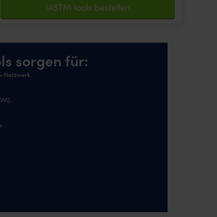
IASTM tools bestellen
s sorgen für:
n-Netzwerk.
OM).
e.