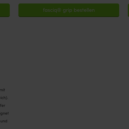
fasciq® grip bestellen
mit
ich).
fer
ignet
 und