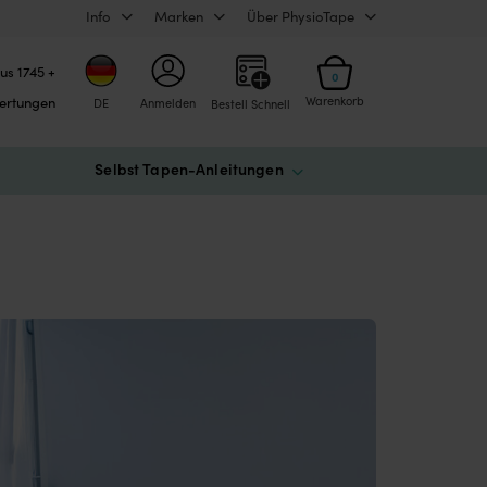
Info
Marken
Über PhysioTape
us 1745 +
0
ertungen
Warenkorb
DE
Anmelden
Bestell Schnell
Selbst Tapen-Anleitungen