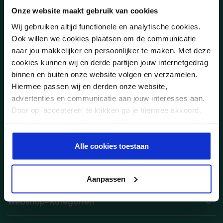
Onze website maakt gebruik van cookies
Linkedin
Instagram
Wij gebruiken altijd functionele en analytische cookies.
Ook willen we cookies plaatsen om de communicatie
naar jou makkelijker en persoonlijker te maken. Met deze
Newsletter abonnieren
cookies kunnen wij en derde partijen jouw internetgedrag
Bleiben Sie auf dem neustem Stand über aktuelle
binnen en buiten onze website volgen en verzamelen.
Neuigkeiten.
Hiermee passen wij en derden onze website,
advertenties en communicatie aan jouw interesses aan.
Door op 'accepteren' te klikken ga je hiermee akkoord.
Je kunt je cookievoorkeuren altijd weer aanpassen. Lees
er meer over in ons
privacy beleid
.
In unseren
Datenschutzerklärungen
lesen Sie, wie wir mit personenbezogenen
Alle cookies toestaan
Daten umgehen und welche Rechte Sie haben.
Anmelden
Aanpassen
Webshop-Kategorien