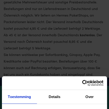
gesetzliche Mehrwertsteuer und sonstige Preisbestandteile.
Bestellungen sind nur an Lieferadressen in Deutschland und
Österreich möglich. Wir liefern an Hermes PaketShops, an
Packstationen leider nicht. Der Versand innerhalb Deutschlands
kostet pauschal 4,95 € und die Lieferzeit beträgt 2 Werktage.
kostenlos
Ab 45 € ist der Versand innerhalb Deutschlands
. Der
Versand nach Österreich kostet pauschal 8,95 € und die
Lieferzeit beträgt 5 Werktage.
Sie können wahlweise per Sofortbanking, Giropay, Apple Pay,
Kreditkarte oder PayPal bezahlen. Bestellungen über 100 €
können auch auf Rechnung erfolgen, Voraussetzung, dass Sie
bei uns auch ein Kundekonto haben und eingeloggt sind.
Vor 21:30 Uhr bestellt, heute raus
Connect with us!
Toestemming
Details
Over
Facebook
Youtube