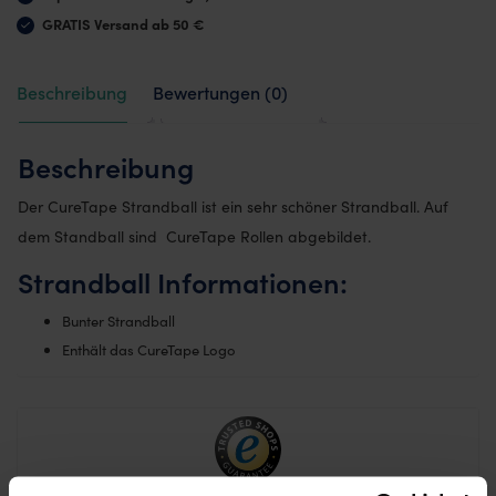
GRATIS Versand ab 50 €
Beschreibung
Bewertungen (0)
Beschreibung
Der CureTape Strandball ist ein sehr schöner Strandball. Auf
dem Standball sind CureTape Rollen abgebildet.
Strandball Informationen:
Bunter Strandball
Enthält das CureTape Logo