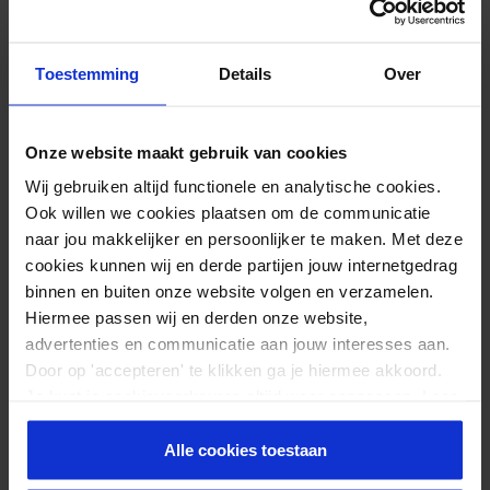
0.00/ 10
0
Es gibt noch keine Bewertungen.
Toestemming
Details
Over
Das könnte Ihnen auch gefallen …
Onze website maakt gebruik van cookies
CureTape® ART
Cu
Wij gebruiken altijd functionele en analytische cookies.
Ook willen we cookies plaatsen om de communicatie
(34 Reviews)
Bewertet mit
Bew
naar jou makkelijker en persoonlijker te maken. Met deze
10,95
9
4.52941176470
4.3
cookies kunnen wij en derde partijen jouw internetgedrag
59
von
Vorrätig
von 5
binnen en buiten onze website volgen en verzamelen.
This
Thi
Hiermee passen wij en derden onze website,
product
pr
advertenties en communicatie aan jouw interesses aan.
has
ha
Ähnliche Produkte
Door op 'accepteren' te klikken ga je hiermee akkoord.
multiple
mul
variants.
var
Je kunt je cookievoorkeuren altijd weer aanpassen. Lees
The
Th
er meer over in ons
privacy beleid
.
options
opt
CureTape® Papierkorb
C
Alle cookies toestaan
may
ma
R
(1 Reviews)
be
be
Bewertet mit
chosen
ch