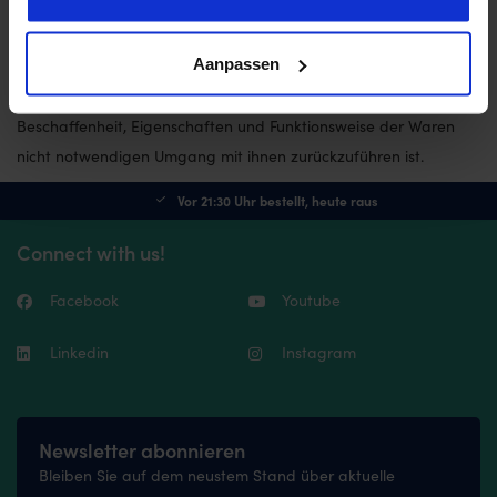
NL-7545 PR Enschede
Aanpassen
Sie müssen für einen etwaigen Wertverlust der Waren nur
aufkommen, wenn dieser Wertverlust auf einen zur Prüfung der
Beschaffenheit, Eigenschaften und Funktionsweise der Waren
nicht notwendigen Umgang mit ihnen zurückzuführen ist.
Vor 21:30 Uhr bestellt, heute raus
Connect with us!
Facebook
Youtube
Linkedin
Instagram
Newsletter abonnieren
Bleiben Sie auf dem neustem Stand über aktuelle