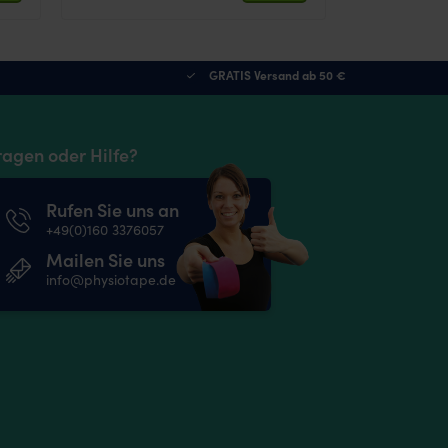
GRATIS Versand ab 50 €
ragen oder Hilfe?
Rufen Sie uns an
+49(0)160 3376057
Mailen Sie uns
info@physiotape.de