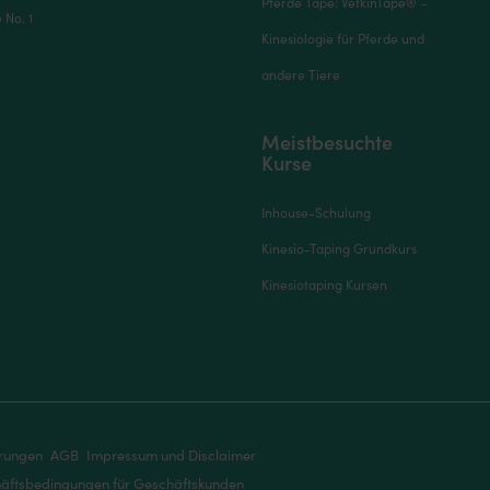
Pferde Tape: VetkinTape® –
No. 1
Kinesiologie für Pferde und
andere Tiere
Meistbesuchte
Kurse
Inhouse-Schulung
Kinesio-Taping Grundkurs
Kinesiotaping Kursen
ärungen
AGB
Impressum und Disclaimer
äftsbedingungen für Geschäftskunden