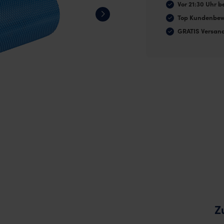
45
Vor 21:30 Uhr be
cm
Top Kundenbew
Menge
GRATIS Versan
Z