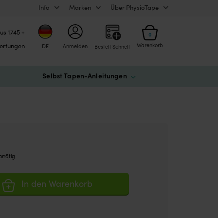
Info
Marken
Über PhysioTape
us 1745 +
0
ertungen
Warenkorb
DE
Anmelden
Bestell Schnell
Selbst Tapen-Anleitungen
orrätig
In den Warenkorb