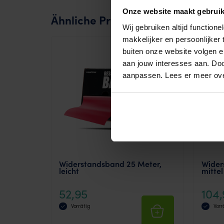
Onze website maakt gebruik
Ähnliche Produkte
Wij gebruiken altijd functio
makkelijker en persoonlijker
buiten onze website volgen 
aan jouw interesses aan. Doo
aanpassen. Lees er meer ov
Widerstandsband 25 Meter,
Wider
leicht
mittel
52,95
104
Vorrätig
Vorr