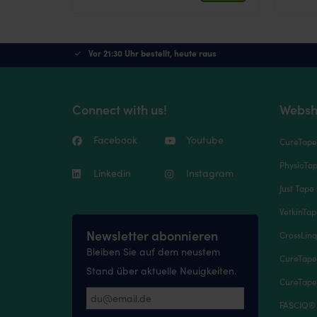
Vor 21:30 Uhr bestellt, heute raus
Connect with us!
Websh
Facebook
Youtube
CureTap
PhysioTa
Linkedin
Instagram
Just Tape 
VetkinTa
Newsletter abonnieren
CrossLinq
Bleiben Sie auf dem neustem
CureTape
Stand über aktuelle Neuigkeiten.
CureTape
FASCIQ®