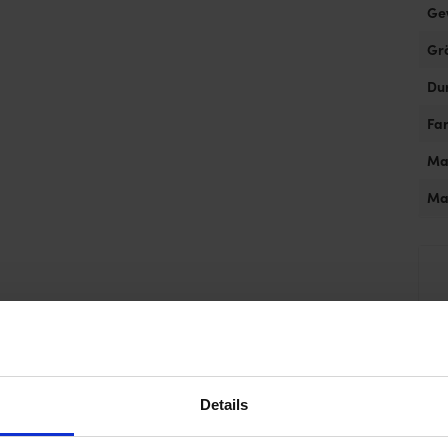
Ge
Gr
Du
Fa
Ma
Ma
Es g
Details