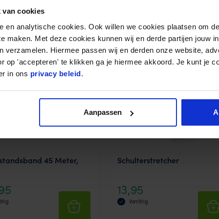
 van cookies
nele en analytische cookies. Ook willen we cookies plaatsen om 
 te maken. Met deze cookies kunnen wij en derde partijen jouw i
en verzamelen. Hiermee passen wij en derden onze website, adv
r op 'accepteren' te klikken ga je hiermee akkoord. Je kunt je c
er in ons
privacy beleid
.
Aanpassen
A
standsband 45 Meter,
Schulterstretcher
,95
13,95
ätig
Vorrätig