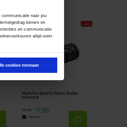
de communicatie naar jou
nternetgedrag binnen en
-40%
ertenties en communicatie
ookievoorkeuren altijd weer
lle cookies toestaan
Matchu Sports Foam Roller
schwarz
17,95
29,95
Vorrätig