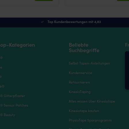
Top Kundenbewertungen mit 4,83
op-Kategorien
Beliebte
F
Suchbegriffe
e®
Selbst Tapen-Anleitungen
pe
Kundenservice
It
Retournieren
pe®
KinesioTaping
® Gitterpflaster
Alles wissen über Kinesiotape
® Sensor Patches
Kinesiotape kaufen
® Beauty
PhysioTape Sparprogramm