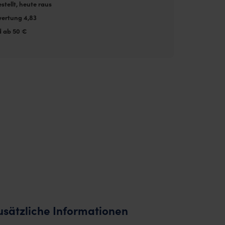
stellt, heute raus
ertung 4,83
d ab 50 €
usätzliche Informationen