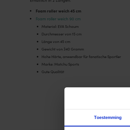
Erhältlich in 2 Längen:
Foam roller weich 45 cm
Foam roller weich 90 cm
Material: EVA Schaum
Durchmesser von 15 cm
Länge von 45 cm
Gewicht von 340 Gramm
Hohe Härte, anwendbar für fanatische Sportler
Marke: Matchu Sports
Gute Qualität
Toestemming