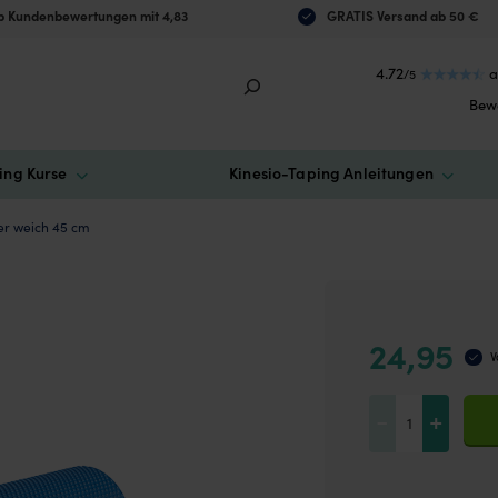
 Kundenbewertungen mit 4,83
GRATIS Versand ab 50 €
4.72
a
/5
Bew
ing Kurse
Kinesio-Taping Anleitungen
er weich 45 cm
24,95
V
Foam
-
+
Roller
weich