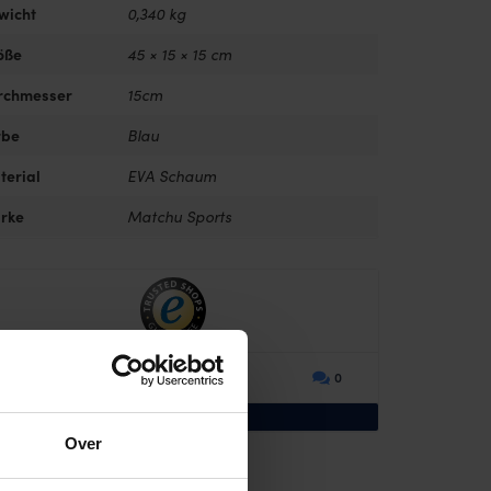
wicht
0,340 kg
öße
45 × 15 × 15 cm
rchmesser
15cm
rbe
Blau
terial
EVA Schaum
rke
Matchu Sports
0.00/ 10
0
ibt noch keine Bewertungen.
Over