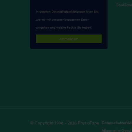
BoobTape 
In unseren
Datenschutzerklärungen
lesen Sie,
wie wir mit personenbezogenen Daten
umgehen und welche Rechte Sie haben.
Anmelden
© Copyright 1998 - 2026 PhysioTape
Datenschutzerkl
Allgemeine Gesch