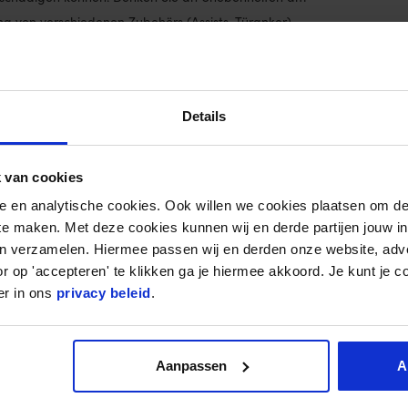
 von verschiedenen Zubehörs (Assists, Türanker)
rdehnung kann die Bänder reißen lassen. Dadurch ist
lls schwierig. Sie können besser die nachfolgende
Details
zung) und Sonnenlicht.
 van cookies
ilden Seife auswaschbar. nachdem trocken die
nele en analytische cookies. Ook willen we cookies plaatsen om 
 te maken. Met deze cookies kunnen wij en derde partijen jouw i
en verzamelen. Hiermee passen wij en derden onze website, adv
set 1,2m
an.
r op 'accepteren' te klikken ga je hiermee akkoord. Je kunt je c
er in ons
privacy beleid
.
Aanpassen
A