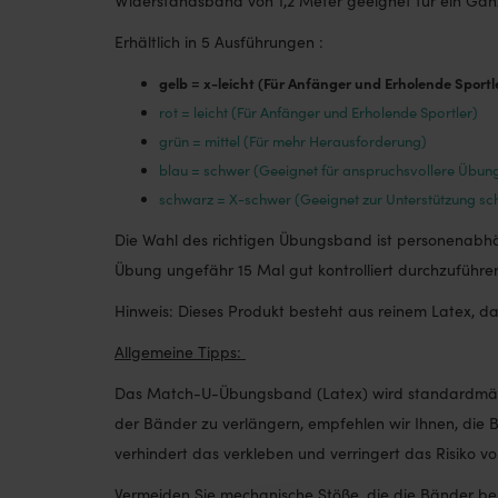
Widerstandsband von 1,2 Meter geeignet für ein Ganz
Erhältlich in 5 Ausführungen :
gelb = x-leicht (Für Anfänger und Erholende Sportl
rot = leicht (Für Anfänger und Erholende Sportler)
grün = mittel (Für mehr Herausforderung)
blau = schwer (Geeignet für anspruchsvollere Übun
schwarz = X-schwer (Geeignet zur Unterstützung s
Die Wahl des richtigen Übungsband ist personenabhängi
Übung ungefähr 15 Mal gut kontrolliert durchzuführe
Hinweis: Dieses Produkt besteht aus reinem Latex, da
Allgemeine Tipps:
Das Match-U-Übungsband (Latex) wird standardmäßig 
der Bänder zu verlängern, empfehlen wir Ihnen, die
verhindert das verkleben und verringert das Risiko vo
Vermeiden Sie mechanische Stöße, die die Bänder b