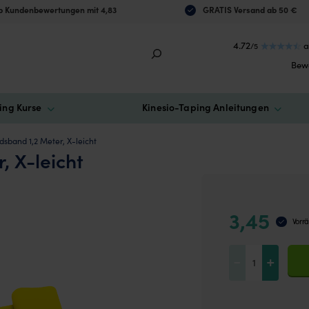
 Kundenbewertungen mit 4,83
GRATIS Versand ab 50 €
4.72
a
/5
Bew
ing Kurse
Kinesio-Taping Anleitungen
sband 1,2 Meter, X-leicht
, X-leicht
3,45
Vorrä
Widerstandsband
-
+
1,2
Meter,