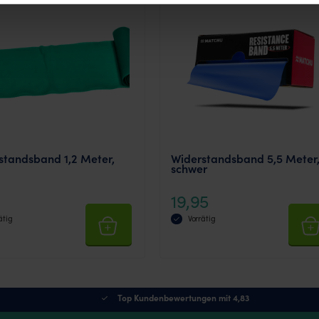
standsband 1,2 Meter,
Widerstandsband 5,5 Meter
schwer
0
19,95
ätig
Vorrätig
Top Kundenbewertungen mit 4,83