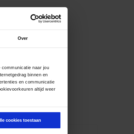
Over
de communicatie naar jou
nternetgedrag binnen en
ertenties en communicatie
ookievoorkeuren altijd weer
lle cookies toestaan