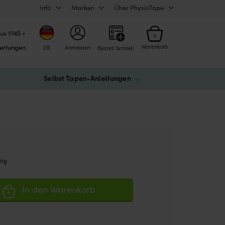
Info
Marken
Über PhysioTape
us 1745 +
0
ertungen
Warenkorb
DE
Anmelden
Bestell Schnell
Selbst Tapen-Anleitungen
tig
In den Warenkorb