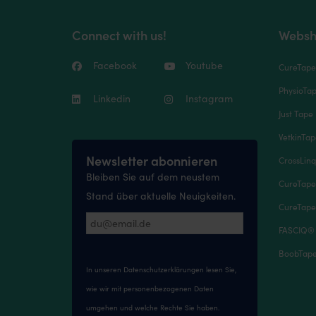
Connect with us!
Websh
Facebook
Youtube
CureTap
PhysioTa
Linkedin
Instagram
Just Tape 
VetkinTa
Newsletter abonnieren
CrossLinq
Bleiben Sie auf dem neustem
CureTape
Stand über aktuelle Neuigkeiten.
CureTape
FASCIQ®
BoobTape 
In unseren
Datenschutzerklärungen
lesen Sie,
wie wir mit personenbezogenen Daten
umgehen und welche Rechte Sie haben.