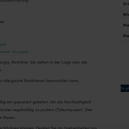
körpertraining.
Gr
Wi
er)
Ma
Ma
gen)
chwerer Übungen)
g. Richtlinie: Sie sollten in der Lage sein, die
n.
s allergische Reaktionen hervorrufen kann.
Es g
ein gepulvert geliefert. Um die Nachhaltigkeit
 Bänder regelmäßig zu pudern (Talkumpuder). Dies
n Rissen.
eschädigen können. Denken Sie an Unebenheiten am