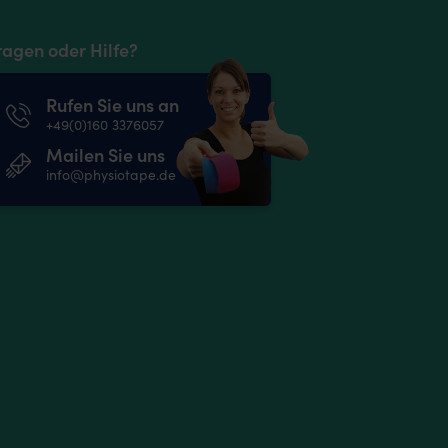
ragen oder Hilfe?
Rufen Sie uns an
+49(0)160 3376057
Mailen Sie uns
info@physiotape.de