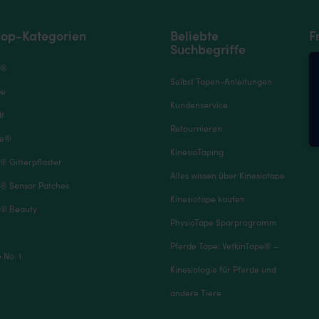
op-Kategorien
Beliebte
F
Suchbegriffe
e®
Selbst Tapen-Anleitungen
pe
Kundenservice
It
Retournieren
pe®
KinesioTaping
® Gitterpflaster
Alles wissen über Kinesiotape
® Sensor Patches
Kinesiotape kaufen
® Beauty
PhysioTape Sparprogramm
Pferde Tape: VetkinTape® –
No. 1
Kinesiologie für Pferde und
andere Tiere