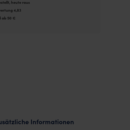
stellt, heute raus
ertung 4,83
d ab 50 €
usätzliche Informationen