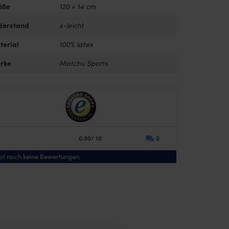
öße
120 × 14 cm
derstand
x-leicht
terial
100% latex
rke
Matchu Sports
0.00/ 10
0
ibt noch keine Bewertungen.