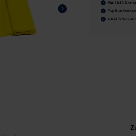
X-
Vor 21:30 Uhr be
leicht
Top Kundenbew
Menge
GRATIS Versan
Z