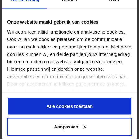
Sonnenlicht.
Das Match-U Übungsband ist mit Wasser und einer milden Seife
Onze website maakt gebruik van cookies
auswaschbar. nachdem trocken die Bänder erneut pudern.
Wij gebruiken altijd functionele en analytische cookies.
Sehen Sie sich auch das komplette
Widerstandsband set 1,2m
Ook willen we cookies plaatsen om de communicatie
an.
naar jou makkelijker en persoonlijker te maken. Met deze
cookies kunnen wij en derde partijen jouw internetgedrag
binnen en buiten onze website volgen en verzamelen.
Hiermee passen wij en derden onze website,
advertenties en communicatie aan jouw interesses aan.
Zusätzliche Informationen
Door op 'accepteren' te klikken ga je hiermee akkoord.
Je kunt je cookievoorkeuren altijd weer aanpassen. Lees
Größe
120 × 14 cm
er meer over in ons
privacy beleid
.
Widerstand
Leicht
Alle cookies toestaan
Material
100% latex
Aanpassen
Marke
Matchu Sports